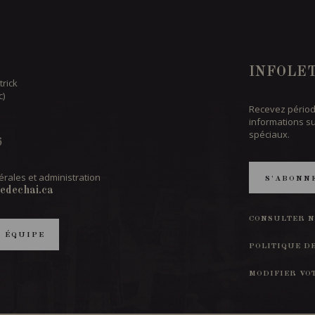
INFOLE
trick
c)
Recevez périod
informations s
spéciaux.
6
rales et administration
S'ABONN
edechai.ca
CONSULTER N
T ÉQUIPE
POLITIQUE D
MODIFIER VO