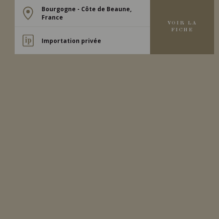
Bourgogne - Côte de Beaune,
France
VOIR LA
FICHE
Importation privée
2019
SAVIGNY-LES-BEAUNE
SAVIGNY-LES-BEAUNE
Benjamin Leroux
VIN ROUGE