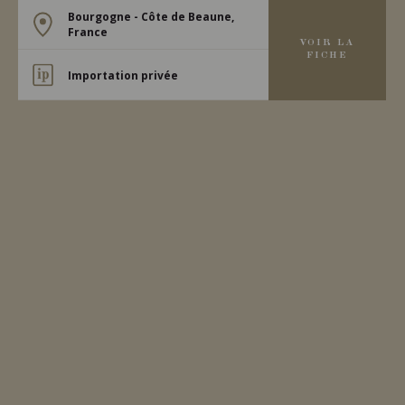
Bourgogne - Côte de Beaune,
France
VOIR LA
FICHE
Importation privée
2020
VOLNAY
VOLNAY
Benjamin Leroux
VIN ROUGE