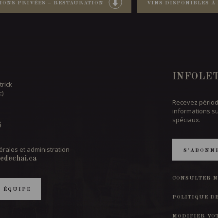
IONS PRIVÉES – RESTAURATION
VINS DISPONIBLES À 
INFOLE
trick
c)
Recevez périod
informations s
spéciaux.
6
rales et administration
S'ABONN
edechai.ca
CONSULTER N
T ÉQUIPE
POLITIQUE D
MODIFIER VO