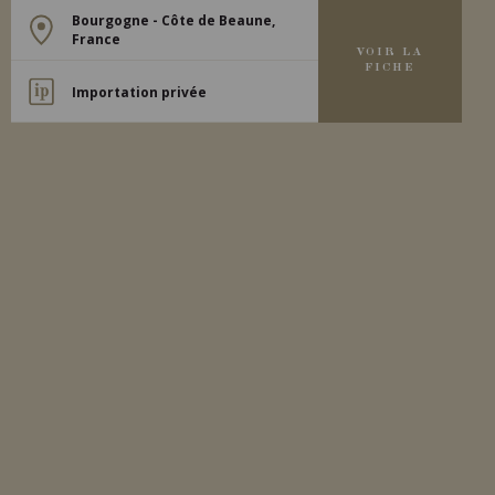
Bourgogne - Côte de Beaune,
France
VOIR LA
FICHE
Importation privée