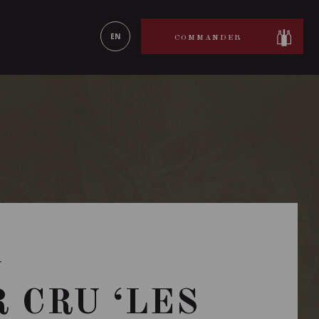
ON LE
EN SAVOIR PLUS
EN
COMMANDER
U
 CRU ‘LES