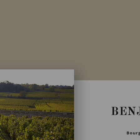
Bourgogne - Côte de Beaune,
France
VOIR LA
FICHE
Importation privée
BEN
Bourg