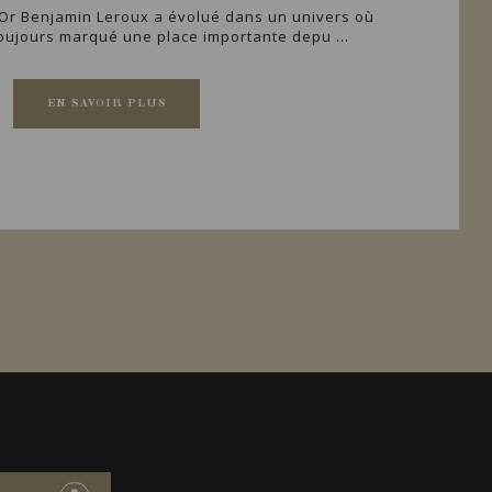
'Or Benjamin Leroux a évolué dans un univers où
oujours marqué une place importante depu ...
EN SAVOIR PLUS