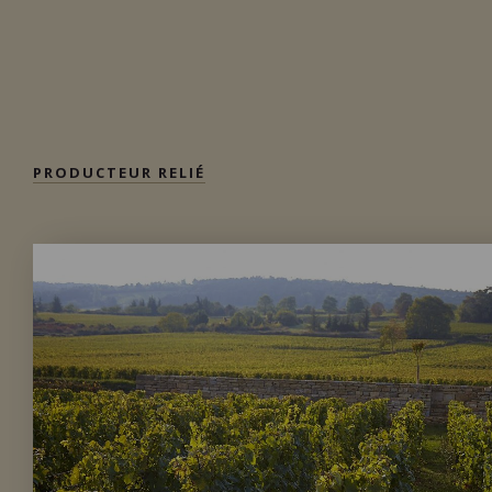
Bourgogne - Côte de Beaune,
France
VOIR LA
FICHE
Importation privée
PRODUCTEUR RELIÉ