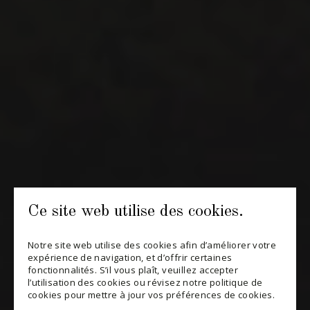
416 206 8761
Informations générales et administration
info@maitredechai.ca
CONTACT ET ÉQUIPE
INFOLETTRES
Recevez périodiquement des offres de vins en importation
privée, informations sur les nouveaux arrivages et invitations à
Ce site web utilise des cookies.
nos événements spéciaux.
Notre site web utilise des cookies afin d’améliorer votre
S'ABONNER
expérience de navigation, et d’offrir certaines
fonctionnalités. S’il vous plaît, veuillez accepter
l’utilisation des cookies ou révisez notre politique de
CONSULTER NOTRE BLOGUE
cookies pour mettre à jour vos préférences de cookies.