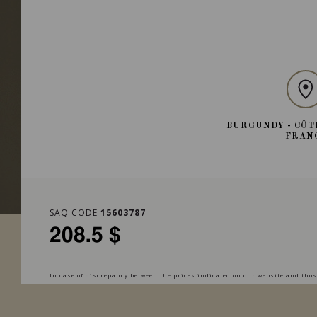
BURGUNDY - CÔT
FRAN
SAQ CODE
15603787
208.5 $
In case of discrepancy between the prices indicated on our website and those