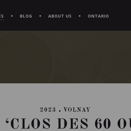
EXPERIENCE BY DOWNLOADING THE NEW "LE MAITRE | CAVISTE
ES
BLOG
ABOUT US
ONTARIO
2023
VOLNAY
 ‘CLOS DES 60 