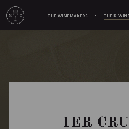
SIMPLIFY YOUR ORDERS AND LIVE AN EXTRAORDINARY 
VIRTUEL" APP!
THE WINEMAKERS
THEIR WIN
1ER CRU