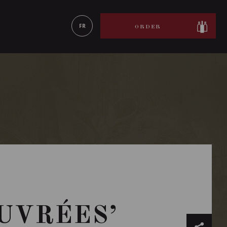
LEARN MORE
FR
ORDER
OUVRÉES’