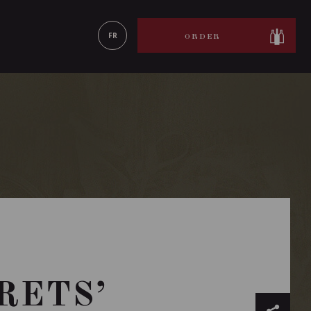
LEARN MORE
FR
ORDER
RETS’