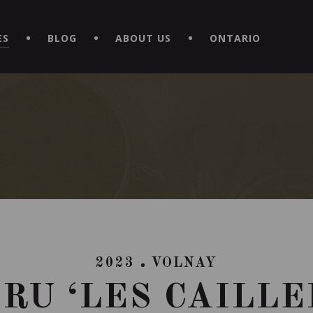
EXPERIENCE BY DOWNLOADING THE NEW "LE MAITRE | CAVISTE
ES
BLOG
ABOUT US
ONTARIO
2023
VOLNAY
CRU ‘LES CAILLE