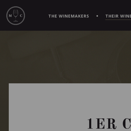
SIMPLIFY YOUR ORDERS AND LIVE AN EXTRAORDINARY 
VIRTUEL" APP!
THE WINEMAKERS
THEIR WIN
1ER 