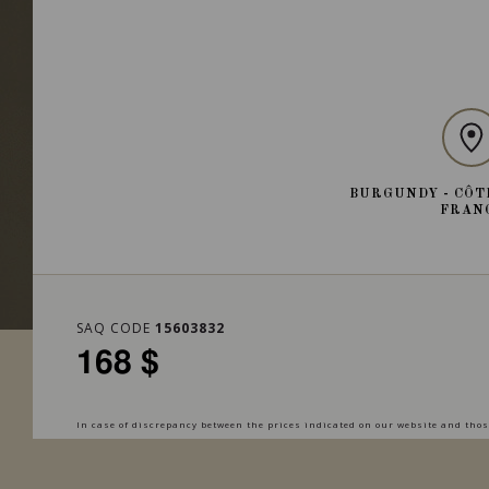
BURGUNDY - CÔT
FRAN
SAQ CODE
15603832
168 $
In case of discrepancy between the prices indicated on our website and those