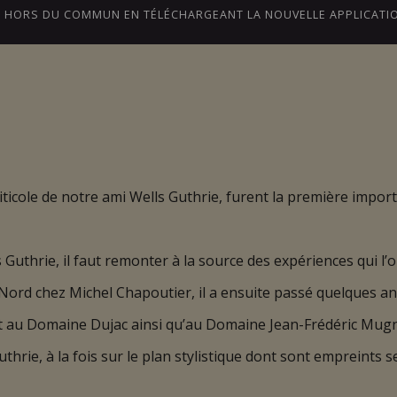
CE HORS DU COMMUN EN TÉLÉCHARGEANT LA NOUVELLE APPLICATI
BLOGUE
NOTRE HISTOIRE
ONTARIO
iticole de notre ami Wells Guthrie, furent la première import
Guthrie, il faut remonter à la source des expériences qui l’o
 Nord chez Michel Chapoutier, il a ensuite passé quelques 
it au Domaine Dujac ainsi qu’au Domaine Jean-Frédéric Mugn
hrie, à la fois sur le plan stylistique dont sont empreints s