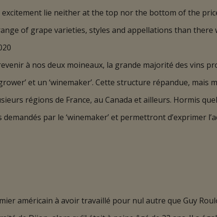
and excitement lie neither at the top nor the bottom of the pri
nge of grape varieties, styles and appellations than there w
2020
revenir à nos deux moineaux, la grande majorité des vins pro
e grower’ et un ‘winemaker’. Cette structure répandue, mais
sieurs régions de France, au Canada et ailleurs. Hormis quel
s demandés par le ‘winemaker’ et permettront d’exprimer l’ad
r américain à avoir travaillé pour nul autre que Guy Roulot