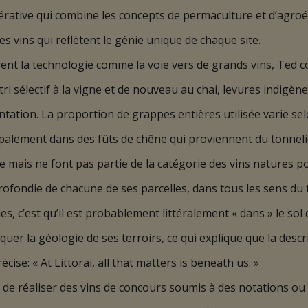
générative qui combine les concepts de permaculture et d’agroé
s vins qui reflètent le génie unique de chaque site.
nt la technologie comme la voie vers de grands vins, Ted con
ri sélectif à la vigne et de nouveau au chai, levures indigè
ntation. La proportion de grappes entières utilisée varie se
ncipalement dans des fûts de chêne qui proviennent du tonne
e mais ne font pas partie de la catégorie des vins natures p
fondie de chacune de ses parcelles, dans tous les sens du
es, c’est qu’il est probablement littéralement « dans » le sol 
quer la géologie de ses terroirs, ce qui explique que la descr
cise: « At Littorai, all that matters is beneath us. »
é de réaliser des vins de concours soumis à des notations ou