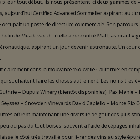
is leur tout début, ils nous présentent ici deux gammes de vi
, aujourd’hui Certified Advanced Sommelier aspirant au tit
e occupait un poste de directrice commerciale. Son parcours 
chelin de Meadowood où elle a rencontré Matt, aspirant vign
aéronautique, aspirant un jour devenir astronaute. Un cour opt
.
rit clairement dans la mouvance ‘Nouvelle Californie’ en com
ui souhaitent faire les choses autrement. Les noms très év
Guthrie – Dupuis Winery (bientôt disponibles), Pax Mahle –
ysses – Snowden Vineyards David Capiello – Monte Rio Cella
tres offrent maintenant une diversité de goût des plus sti
, peu ou pas du tout boisés, souvent à l’aide de cépages inh
se le côté très travaillé pour livrer des vins au style épur