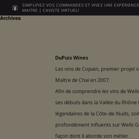
SIMPLIFIEZ VOS COMMANDES ET VIVEZ UNE EXPÉRIEN
MAITRE | CAVISTE VIRTUEL!
NOS MAÎTRES
LEURS VINS
Archives
DuPuis Wines
Les vins de Copain, premier projet v
Maître de Chai en 2007.
Afin de comprendre les vins de Wells 
ses débuts dans la Vallée du Rhône
légendaires de la Côte-de-Nuits, so
profondément influents sur Wells Gut
façon dont il aborde son métier.