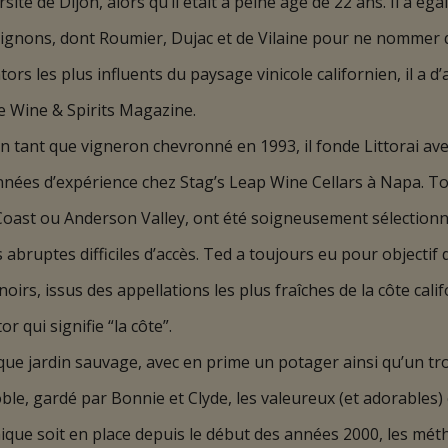
sité de Dijon, alors qu’il était à peine âgé de 22 ans. Il a é
nons, dont Roumier, Dujac et de Vilaine pour ne nommer qu
ors les plus influents du paysage vinicole californien, il a d
e Wine & Spirits Magazine.
n tant que vigneron chevronné en 1993, il fonde Littorai av
années d’expérience chez Stag’s Leap Wine Cellars à Napa. To
oast ou Anderson Valley, ont été soigneusement sélectionné
abruptes difficiles d’accès. Ted a toujours eu pour objectif 
rs, issus des appellations les plus fraîches de la côte califo
or qui signifie “la côte”.
ue jardin sauvage, avec en prime un potager ainsi qu’un t
ble, gardé par Bonnie et Clyde, les valeureux (et adorables)
ique soit en place depuis le début des années 2000, les méth