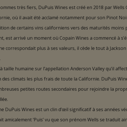
ommes très fiers, DuPuis Wines est créé en 2018 par Wells 
rnie, où il avait été acclamé notamment pour son Pinot Noir 
sition de certains vins californiens vers des maturités moin
nt, est arrivé un moment où Copain Wines a commencé à s’ét
correspondait plus à ses valeurs, il cède le tout à Jackson
.
à taille humaine sur l’appellation Anderson Valley qu’il affec
 des climats les plus frais de toute la Californie. DuPuis Win
mbreuses petites routes secondaires pour rejoindre la propri
lée.
e DuPuis Wines est un clin d’œil significatif à ses années v
t amicalement ‘Puis’ vu que son prénom Wells se traduit ain