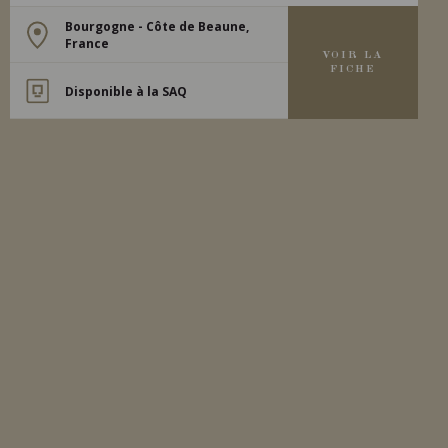
Bourgogne - Côte de Beaune,
France
VOIR LA
FICHE
Disponible à la SAQ