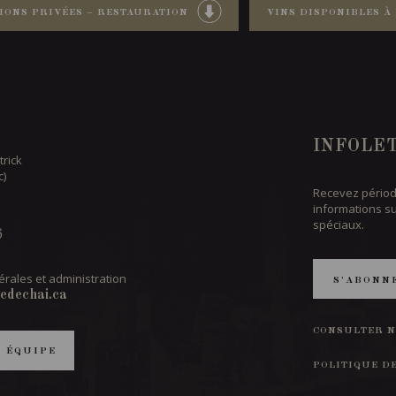
IONS PRIVÉES – RESTAURATION
VINS DISPONIBLES À 
INFOLE
trick
c)
Recevez périod
informations s
spéciaux.
6
rales et administration
S'ABONN
edechai.ca
CONSULTER N
T ÉQUIPE
POLITIQUE D