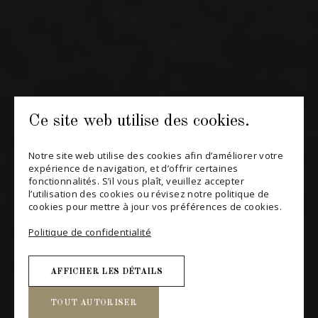
nos événements spéciaux.
S'ABONNER
CONSULTER NOTRE BLOGUE
POLITIQUE DE CONFIDENTIALITÉ
Ce site web utilise des cookies.
MODIFIER VOTRE CONSENTEMENT
Notre site web utilise des cookies afin d’améliorer votre
expérience de navigation, et d’offrir certaines
fonctionnalités. S’il vous plaît, veuillez accepter
l’utilisation des cookies ou révisez notre politique de
cookies pour mettre à jour vos préférences de cookies.
Politique de confidentialité
AFFICHER LES DÉTAILS
TOUT AUTORISER