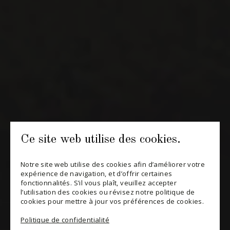
INFOLETTRES
Recevez périodiquement des offres de vins en importation
privée, informations sur les nouveaux arrivages et invitations à
nos événements spéciaux.
S'ABONNER
CONSULTER NOTRE BLOGUE
POLITIQUE DE CONFIDENTIALITÉ
Ce site web utilise des cookies.
MODIFIER VOTRE CONSENTEMENT
Notre site web utilise des cookies afin d’améliorer votre
expérience de navigation, et d’offrir certaines
fonctionnalités. S’il vous plaît, veuillez accepter
l’utilisation des cookies ou révisez notre politique de
cookies pour mettre à jour vos préférences de cookies.
Politique de confidentialité