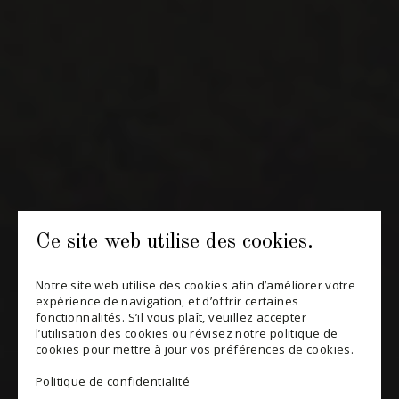
INFOLETTRES
Recevez périodiquement des offres de vins en importation
privée, informations sur les nouveaux arrivages et invitations à
nos événements spéciaux.
S'ABONNER
CONSULTER NOTRE BLOGUE
POLITIQUE DE CONFIDENTIALITÉ
Ce site web utilise des cookies.
MODIFIER VOTRE CONSENTEMENT
Notre site web utilise des cookies afin d’améliorer votre
expérience de navigation, et d’offrir certaines
fonctionnalités. S’il vous plaît, veuillez accepter
l’utilisation des cookies ou révisez notre politique de
cookies pour mettre à jour vos préférences de cookies.
Politique de confidentialité