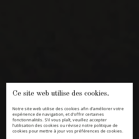
INFOLETTRES
Recevez périodiquement des offres de vins en importation
privée, informations sur les nouveaux arrivages et invitations à
nos événements spéciaux.
S'ABONNER
CONSULTER NOTRE BLOGUE
POLITIQUE DE CONFIDENTIALITÉ
Ce site web utilise des cookies.
MODIFIER VOTRE CONSENTEMENT
Notre site web utilise des cookies afin d’améliorer votre
expérience de navigation, et d’offrir certaines
fonctionnalités. S’il vous plaît, veuillez accepter
l’utilisation des cookies ou révisez notre politique de
cookies pour mettre à jour vos préférences de cookies.