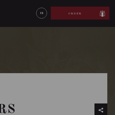
LEARN MORE
FR
ORDER
RS