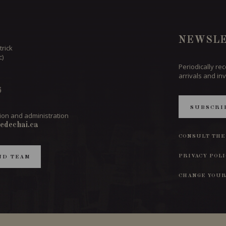
NEWSLE
trick
c)
Periodically re
arrivals and inv
6
SUBSCRI
ion and administration
edechai.ca
CONSULT THE
PRIVACY POL
ND TEAM
CHANGE YOUR