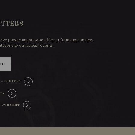
TTERS
ceive private import wine offers, information on new
itations to our special events.
BE
 ARCHIVES
ICY
 CONSENT