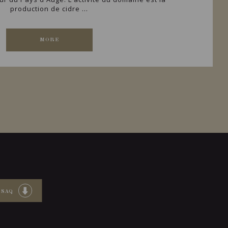
production de cidre ...
MORE
 SAQ