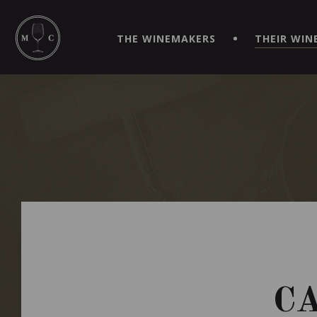
SIMPLIFY YOUR ORDERS AND LIVE AN EXTRAORDINARY 
VIRTUEL" APP!
THE WINEMAKERS
THEIR WIN
C