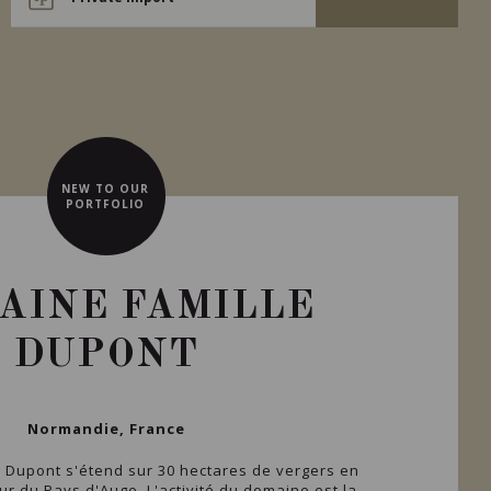
NEW TO OUR
PORTFOLIO
AINE FAMILLE
DUPONT
Normandie, France
 Dupont s'étend sur 30 hectares de vergers en
r du Pays d'Auge. L'activité du domaine est la