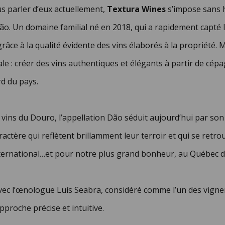
us parler d’eux actuellement,
Textura Wines
s’impose sans h
 Dão. Un domaine familial né en 2018, qui a rapidement capté 
grâce à la qualité évidente des vins élaborés à la propriété.
le : créer des vins authentiques et élégants à partir de cép
rd du pays.
ns du Douro, l’appellation Dão séduit aujourd’hui par son pr
ractère qui reflètent brillamment leur terroir et qui se retr
international…et pour notre plus grand bonheur, au Québec d
c l’œnologue Luís Seabra, considéré comme l’un des vignero
proche précise et intuitive.