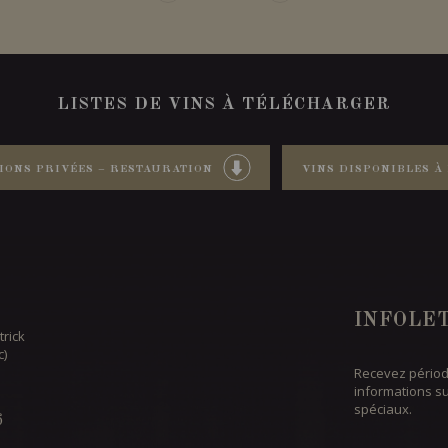
LISTES DE VINS À TÉLÉCHARGER
IONS PRIVÉES – RESTAURATION
VINS DISPONIBLES À 
INFOLE
trick
c)
Recevez périod
informations s
spéciaux.
6