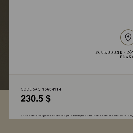
BOURGOGNE - CÔ
FRAN
CODE SAQ
15604114
230.5 $
En cas de divergence entre les prix indiqués sur notre site et ceux de la SAQ