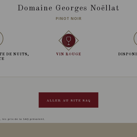
Domaine Georges Noëllat
PINOT NOIR
TE DE NUITS,
VIN ROUGE
DISPONI
CE
ALLER AU SITE SAQ
, les prix de la SAQ prévalent.