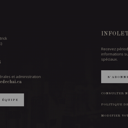
INFOLE
trick
c)
Recevez périod
informations s
spéciaux.
6
rales et administration
S'ABONN
edechai.ca
CONSULTER N
T ÉQUIPE
POLITIQUE D
MODIFIER VO