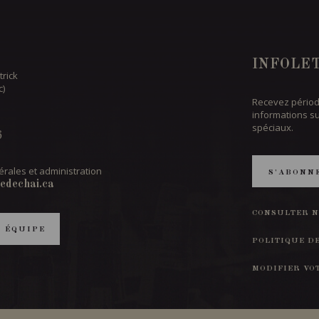
INFOLE
trick
c)
Recevez périod
informations s
spéciaux.
6
rales et administration
S'ABONN
edechai.ca
CONSULTER N
T ÉQUIPE
POLITIQUE D
MODIFIER VO