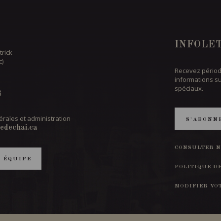
INFOLE
trick
c)
Recevez périod
informations s
spéciaux.
6
rales et administration
S'ABONN
edechai.ca
CONSULTER N
T ÉQUIPE
POLITIQUE D
MODIFIER VO