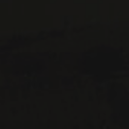
Montréal (Québec)
H3K 3G9
514 658 9866
Informations générales et administration
contact@maitredechai.ca
CONTACT ET ÉQUIPE
INFOLETTRES
Recevez périodiquement des offres de vins en importation
privée, informations sur les nouveaux arrivages et invitations à
nos événements spéciaux.
S'ABONNER