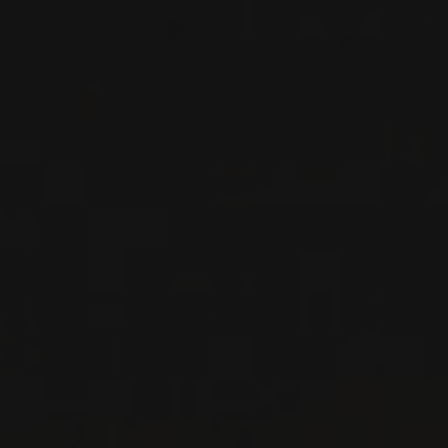
Toscane, Italie
VOIR LA FICHE
Importation privée
2018
DOCG VINO NOBILE DI MONTEPULCIANO
VINO NOBILE DI
MONTEPULCIANO RISERVA
‘BOSSONA’
Dei
VIN ROUGE
Toscane, Italie
VOIR LA FICHE
Importation privée