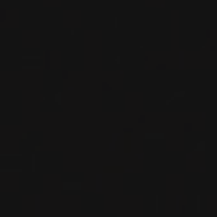
VIN ROUGE
Toscane, Italie
VOIR LA FICHE
Importation privée
2018
DOCG VINO NOBILE DI MONTEPULCIANO
VINO NOBILE DI
MONTEPULCIANO ‘MADONNA
DELLA QUERCE’
Dei
VIN ROUGE