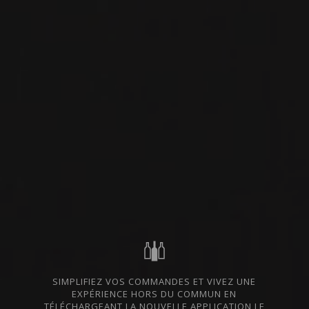
VIN ROUGE
TOSCANE, ITALIE
IMPORTATION PRIVÉE
PARTAGER
COMMANDER CE VIN
FICHE TECHNIQUE
DU MÊME PRODUCTEUR
SIMPLIFIEZ VOS COMMANDES ET VIVEZ UNE
EXPÉRIENCE HORS DU COMMUN EN
2018
TOSCANA IGT
TÉLÉCHARGEANT LA NOUVELLE APPLICATION LE