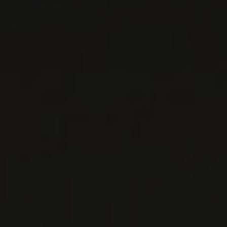
PRODUCTEUR RELIÉ
DEI
Toscane, Italie
Vino Nobile di Montepulciano - Le Sangiovese le
plus élégant de Toscane Comme le fait valoir
son nom, le Vino Nobile était un v ...