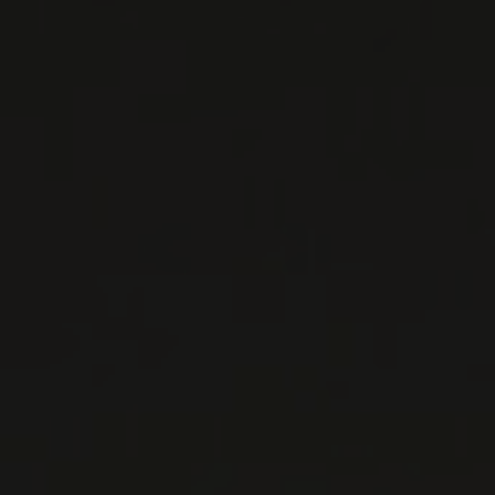
EN SAVOIR PLUS
LISTES DE VINS À TÉLÉCHARGER
IMPORTATIONS PRIVÉES – RESTAURATION
VINS DISPONIBLES À LA SAQ
CONTACTEZ-NOUS
Le Maître de Chai
1643 rue Saint-Patrick