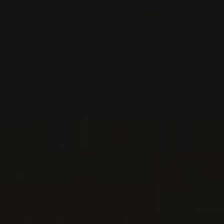
Rioja, Espagne
VOIR LA FICHE
Disponible à la SAQ
2024
RIOJA
RIOJA ALTA SAN VICENTE DE
LA SONSIERRA BLANCO ‘LOS
TERREROS’
Bodegas Moraza
VIN BLANC
Rioja, Espagne
VOIR LA FICHE
Importation privée