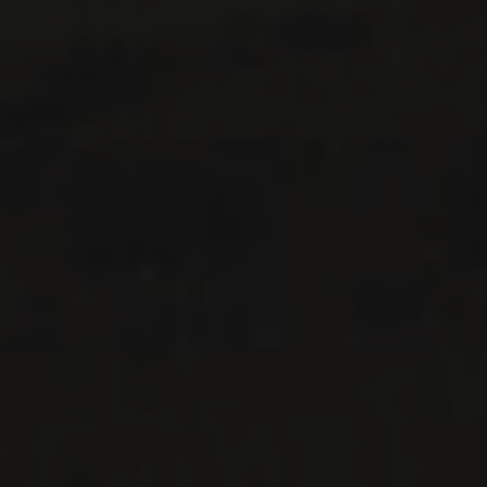
IMPORTATIONS PRIVÉES – RESTAURATION
VINS DISPONIBLES À LA SAQ
CONTACTEZ-NOUS
Le Maître de Chai
1643 rue Saint-Patrick
Montréal (Québec)
H3K 3G9
514 658 9866
Informations générales et administration
contact@maitredechai.ca