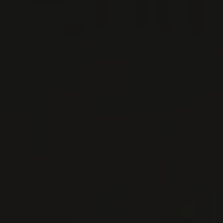
VIN BLANC
Rioja, Espagne
VOIR LA FICHE
Disponible à la SAQ
PRODUCTEUR RELIÉ