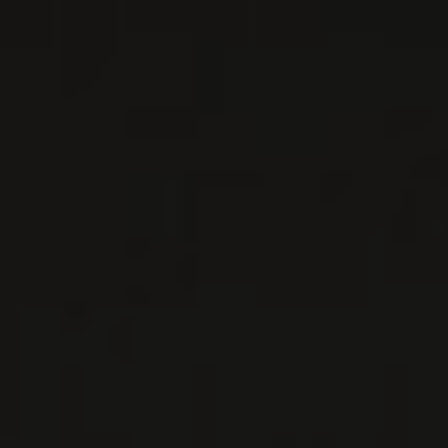
2024
RIOJA
RIOJA DIA SOL BLANCO
Bodegas Moraza
VIN BLANC
Rioja, Espagne
VOIR LA FICHE
Importation privée
2023
VINO DE MESA
VINO DE MESA BLANCO ‘4
CAMINOS’
Bodegas Moraza