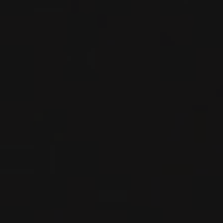
RIOJA ALTA ROSÉ
Bodegas Moraza
VIN ROSÉ
Rioja, Espagne
VOIR LA FICHE
Importation privée
2021
RIOJA
RIOJA ALTA SAN VICENTE DE
LA SONSIERRA ‘LAS
TASUGUERAS’
Bodegas Moraza