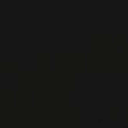
BODEGAS MORAZA
Rioja, Espagne
Un québécois qui bouscule la Rioja Patricio
Brongo éprouve un profond attachement pour
le Québec où il est né, et où il a cumulé de
nombreu ...
EN SAVOIR PLUS
LISTES DE VINS À TÉLÉCHARGER