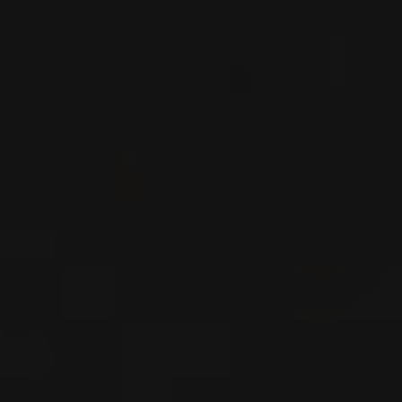
VIN ROUGE
Rioja, Espagne
VOIR LA FICHE
Importation privée
2022
RIOJA ALTA
RIOJA ALTA SAN VICENTE DE
LA SONSIERRA BLANCO ‘LAS
TASUGUERAS’
Bodegas Moraza
VIN BLANC