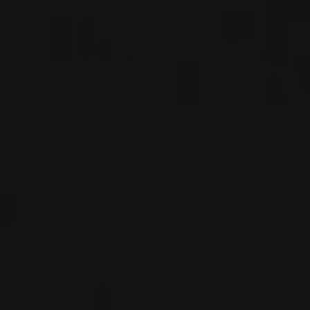
VOIR LA FICHE
Disponible à la SAQ
2021
RIOJA ALTA
RIOJA ALTA GARNACHA
Bodegas Moraza
VIN ROUGE
Rioja, Espagne
VOIR LA FICHE
Disponible à la SAQ
2024
RIOJA