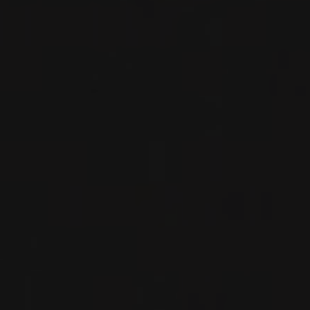
VIN ROUGE
RIOJA, ESPAGNE
DISPONIBLE À LA SAQ
PARTAGER
CODE SAQ
12473825
22 $
ALLER AU SITE SAQ
FICHE TECHNIQUE
En cas de divergence entre les prix indiqués sur notre site et ceux de la SAQ,
les prix de la SAQ prévalent.
DU MÊME PRODUCTEUR