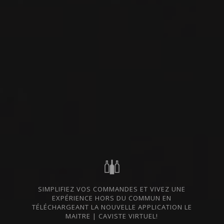
2022
RIOJA ALTA SAN VICENTE DE LA SONSIERRA
4 CAMINOS
Bodegas Moraza
VIN ROUGE
Rioja, Espagne
VOIR LA FICHE
Disponible à la SAQ
2020
RIOJA ALTA SAN VICENTE DE LA SONSIERRA
SIMPLIFIEZ VOS COMMANDES ET VIVEZ UNE
4 CAMINOS GRACIANO
EXPÉRIENCE HORS DU COMMUN EN
Bodegas Moraza
TÉLÉCHARGEANT LA NOUVELLE APPLICATION LE
MAITRE | CAVISTE VIRTUEL!