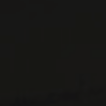
BODEGAS MORAZA
Rioja, Espagne
Un québécois qui bouscule la Rioja Patricio
Brongo éprouve un profond attachement pour
le Québec où il est né, et où il a cumulé de
nombreu ...
EN SAVOIR PLUS
LISTES DE VINS À TÉLÉCHARGER
IMPORTATIONS PRIVÉES – RESTAURATION