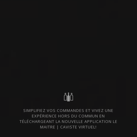
VIN ROUGE
Rioja, Espagne
VOIR LA FICHE
Disponible à la SAQ
2020
RIOJA ALTA SAN VICENTE DE LA SONSIERRA
4 CAMINOS GRACIANO
Bodegas Moraza
SIMPLIFIEZ VOS COMMANDES ET VIVEZ UNE
EXPÉRIENCE HORS DU COMMUN EN
TÉLÉCHARGEANT LA NOUVELLE APPLICATION LE
MAITRE | CAVISTE VIRTUEL!
VIN ROUGE