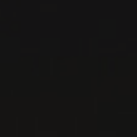
Importation privée
2023
RIOJA ALTA
RIOJA ALTA TEMPRANILLO
Bodegas Moraza
VIN ROUGE
Rioja, Espagne
VOIR LA FICHE
Disponible à la SAQ
2024
RIOJA
RIOJA DIA SOL BLANCO
Bodegas Moraza