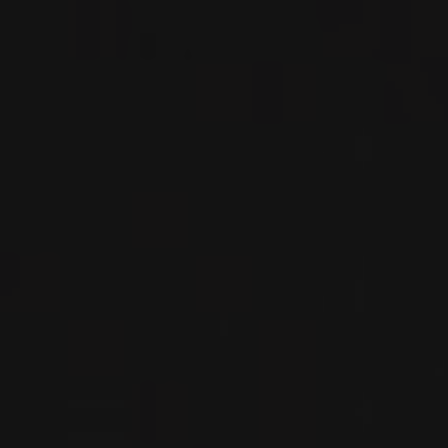
2021
RIOJA ALTA
RIOJA ALTA GARNACHA
Bodegas Moraza
VIN ROUGE
Rioja, Espagne
VOIR LA FICHE
Disponible à la SAQ
2021
RIOJA
RIOJA ALTA SAN VICENTE DE
LA SONSIERRA ‘LAS
TASUGUERAS’
Bodegas Moraza