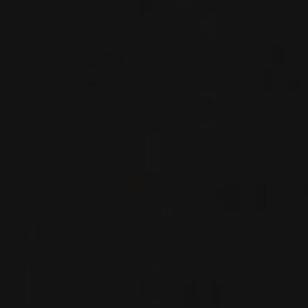
RIOJA, ESPAGNE
IMPORTATION PRIVÉE
PARTAGER
COMMANDER CE VIN
FICHE TECHNIQUE
DU MÊME PRODUCTEUR
2022
RIOJA ALTA SAN VICENTE DE LA SONSIERRA
4 CAMINOS
Bodegas Moraza