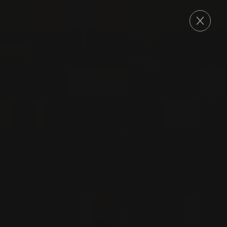
COMMANDE
2024
RIOJA
RIOJA ALTA ROSÉ
Bodegas Moraza
TEMPRANILLO
VIN ROSÉ