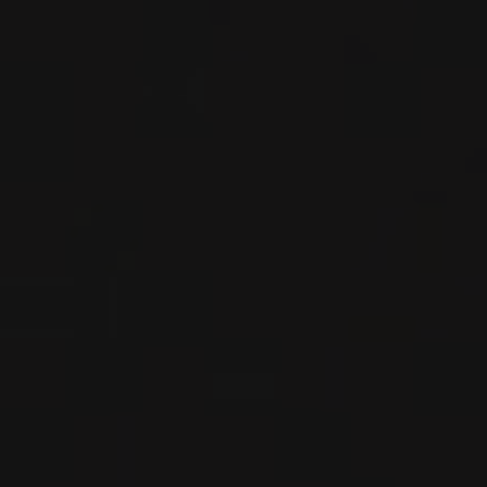
VIN ROUGE
Rioja, Espagne
VOIR LA FICHE
Importation privée
2022
RIOJA ALTA
RIOJA ALTA SAN VICENTE DE
LA SONSIERRA BLANCO ‘LAS
TASUGUERAS’
Bodegas Moraza
VIN BLANC