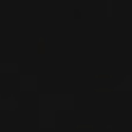
Rioja, Espagne
VOIR LA FICHE
Disponible à la SAQ
2024
RIOJA
RIOJA ALTA SAN VICENTE DE
LA SONSIERRA BLANCO ‘LOS
TERREROS’
Bodegas Moraza
VIN BLANC
Rioja, Espagne
VOIR LA FICHE