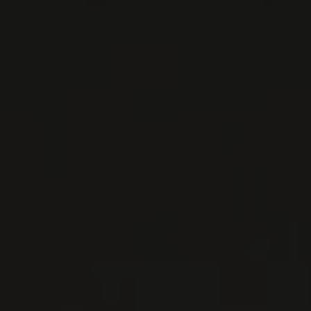
VIN BLANC
Rioja, Espagne
VOIR LA FICHE
Disponible à la SAQ
PRODUCTEUR RELIÉ