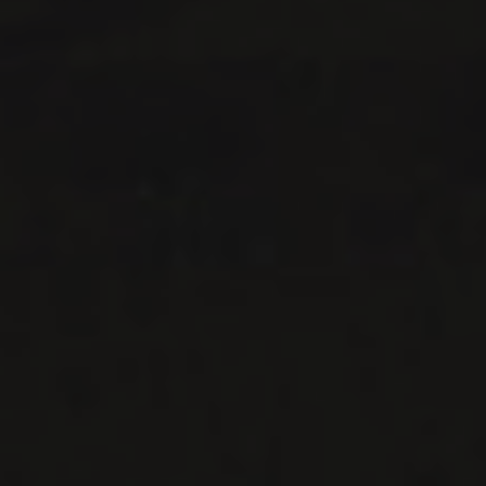
VINS DISPONIBLES À LA SAQ
CONTACTEZ-NOUS
Le Maître de Chai
1643 rue Saint-Patrick
Montréal (Québec)
H3K 3G9
514 658 9866
Informations générales et administration
contact@maitredechai.ca
CONTACT ET ÉQUIPE