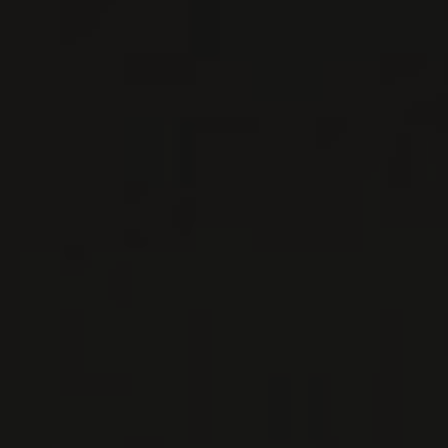
VIN BLANC
Rioja, Espagne
VOIR LA FICHE
Importation privée
2023
VINO DE MESA
VINO DE MESA BLANCO ‘4
CAMINOS’
Bodegas Moraza