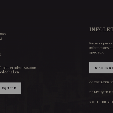
INFOLE
trick
c)
Recevez périod
informations s
spéciaux.
6
rales et administration
S'ABONN
edechai.ca
CONSULTER N
T ÉQUIPE
POLITIQUE D
MODIFIER VO