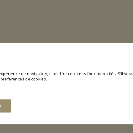
périence de navigation, et d’offrir certaines fonctionnalités. S’il vous 
s préférences de cookies.
R
web utilisable en activant des fonctions de base comme la navigation de page