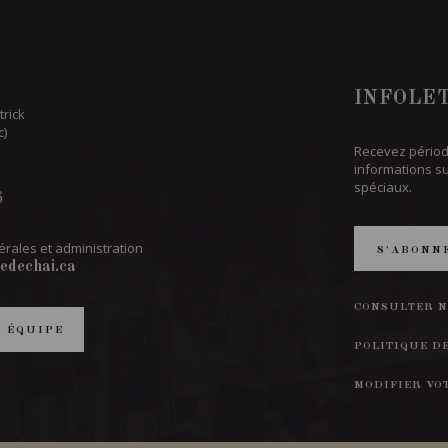
INFOLE
trick
c)
Recevez périod
informations s
spéciaux.
6
rales et administration
S'ABONN
edechai.ca
CONSULTER N
T ÉQUIPE
POLITIQUE D
MODIFIER VO