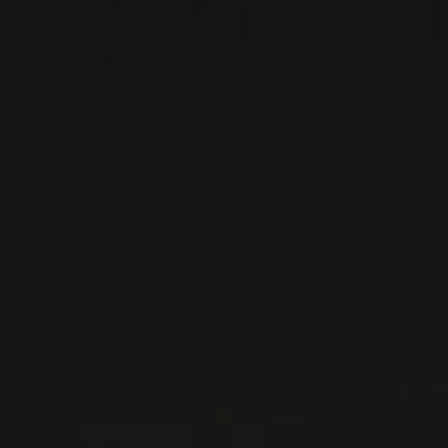
Située entre Mazara del Vallo et Trapani, à
proximité des magnifiques salines de Marsala.
Grand espace polyvalent au cœur de la Sicile
occidentale ...
EN SAVOIR PLUS
LISTES DE VINS À TÉLÉCHARGER
IMPORTATIONS PRIVÉES – RESTAURATION
VINS DISPONIBLES À LA SAQ