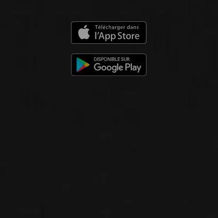
2024
SICILIA DOC
DARDINELLO
Assuli
VIN BLANC
Sicile, Italie
VOIR LA FICHE
Disponible à la SAQ
2023
SICILIA DOC
GRILLO FIORDILIGI
Assuli