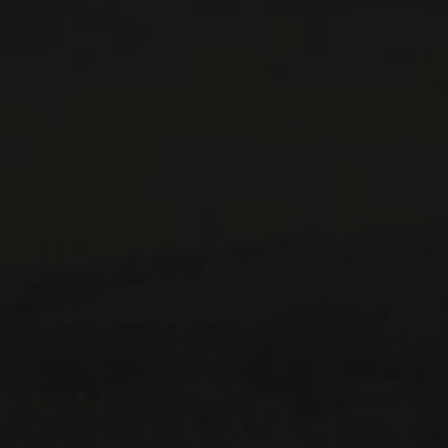
CONTACTEZ-NOUS
Le Maître de Chai
1643 rue Saint-Patrick
Montréal (Québec)
H3K 3G9
514 658 9866
Informations générales et administration
contact@maitredechai.ca
CONTACT ET ÉQUIPE
INFOLETTRES
Recevez périodiquement des offres de vins en importation
privée, informations sur les nouveaux arrivages et invitations à
nos événements spéciaux.