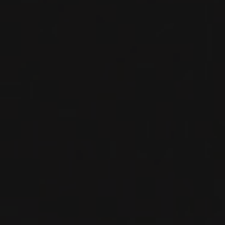
VIN BLANC
Sicile, Italie
VOIR LA FICHE
Importation privée
2020
SICILIA DOC
LORLANDO
Assuli
VIN ROUGE
Sicile, Italie