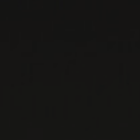
EN SAVOIR PLUS
LISTES DE VINS À TÉLÉCHARGER
IMPORTATIONS PRIVÉES – RESTAURATION
VINS DISPONIBLES À LA SAQ
CONTACTEZ-NOUS
Le Maître de Chai
1643 rue Saint-Patrick
Montréal (Québec)