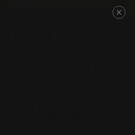
COMMANDE
2022
GEMISCHTER SATZ
GEMISCHTER SATZ
BRAITENPUECHTORFF
Groiss
CHARDONNAY
MÜLLER THURGAU
WELSCHRIESLING
GRÜNER VELTLINER
RIESLING
GRAUBURGUNDER
PINOT BLANC
FRÜHROTER VELTLINER
NEUBURGER
ZIERFANDLER
ROTGIPFLER
SÄMLING
ROTER VELTLINER
GRAUER VÖSLAUER
HIETL ROTE
WEISSE VÖSLAUER
SILBERWEISSE