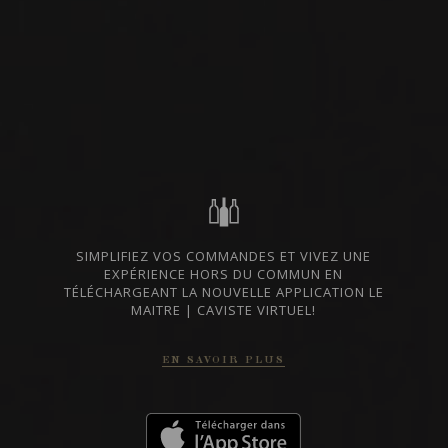
VIN BLANC
NIEDERÖSTERREICH,
DISPONIBLE À LA SAQ
AUTRICHE
PARTAGER
SIMPLIFIEZ VOS COMMANDES ET VIVEZ UNE
CODE SAQ
14729302
EXPÉRIENCE HORS DU COMMUN EN
TÉLÉCHARGEANT LA NOUVELLE APPLICATION LE
25 $
MAITRE | CAVISTE VIRTUEL!
ALLER AU SITE SAQ
EN SAVOIR PLUS
FICHE TECHNIQUE
En cas de divergence entre les prix indiqués sur notre site et ceux de la SAQ,
les prix de la SAQ prévalent.