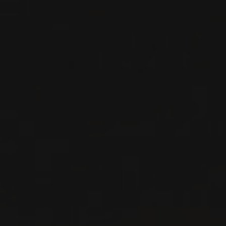
GROISS
Niederösterreich, Autriche
Une nouveauté au portfolio qui nous provient
de la DAC Weinvertel; la plus grande DAC
autrichienne s'étend du Danube jusqu’aux
frontières de la R ...