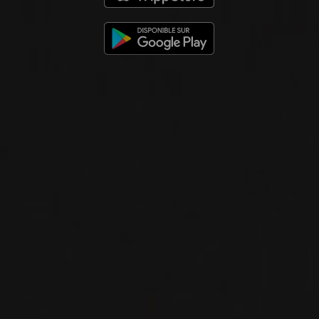
DU MÊME PRODUCTEUR
2024
WEINVIERTEL DAC
GRÜNER VELTLINER
WEINVIERTEL DAC
Groiss
VIN BLANC
Niederösterreich, Autriche
VOIR LA FICHE
Importation privée
PRODUCTEUR RELIÉ