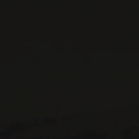
H3K 3G9
514 658 9866
Informations générales et administration
contact@maitredechai.ca
CONTACT ET ÉQUIPE
INFOLETTRES
Recevez périodiquement des offres de vins en importation
privée, informations sur les nouveaux arrivages et invitations à
nos événements spéciaux.
S'ABONNER
CONSULTER NOTRE BLOGUE