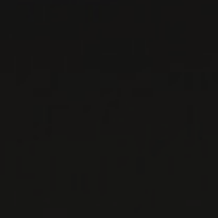
SATTLERHOF
Steiermark, Autriche
Oubliez tout ce que vous savez sur le Sauvignon
blanc. J’ai eu l’immense privilège de me rendre
en Autriche récemment afin d’effectuer une ...
EN SAVOIR PLUS
LISTES DE VINS À TÉLÉCHARGER
IMPORTATIONS PRIVÉES – RESTAURATION
VINS DISPONIBLES À LA SAQ