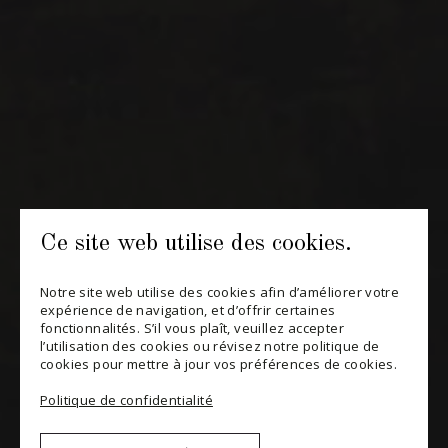
INFOLETTRES
Recevez périodiquement des offres de vins en importation
privée, informations sur les nouveaux arrivages et invitations à
nos événements spéciaux.
S'ABONNER
CONSULTER NOTRE BLOGUE
POLITIQUE DE CONFIDENTIALITÉ
Ce site web utilise des cookies.
MODIFIER VOTRE CONSENTEMENT
Notre site web utilise des cookies afin d’améliorer votre
expérience de navigation, et d’offrir certaines
fonctionnalités. S’il vous plaît, veuillez accepter
l’utilisation des cookies ou révisez notre politique de
cookies pour mettre à jour vos préférences de cookies.
Politique de confidentialité