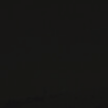
CONTACTEZ-NOUS
Le Maître de Chai
1643 rue Saint-Patrick
Montréal (Québec)
H3K 3G9
514 658 9866
Informations générales et administration
contact@maitredechai.ca
CONTACT ET ÉQUIPE