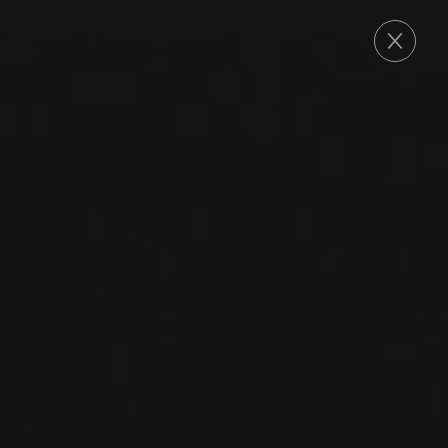
COMMANDE
2024
SÜDSTEIERMARK
GAMLITZ SAUVIGNON
BLANC
Sattlerhof
SAUVIGNON BLANC