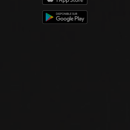
RIED KAPELLENWEINGARTEN
SAUVIGNON BLANC
Sattlerhof
VIN BLANC
Steiermark, Autriche
VOIR LA FICHE
Importation privée
2024
SÜDSTEIERMARK
SAUVIGNON BLANC
Sattlerhof