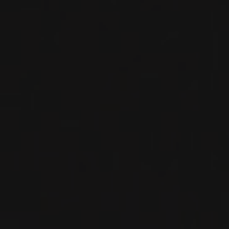
VIN BLANC
Sud-Ouest, France
VOIR LA FICHE
Disponible à la SAQ
2022
GAILLAC
GAILLAC BLANC ‘LES GRAVELS’
Domaine Rotier
VIN BLANC
Sud-Ouest, France