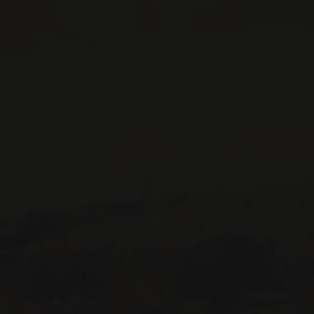
CONTACTEZ-NOUS
Le Maître de Chai
1643 rue Saint-Patrick
Montréal (Québec)
H3K 3G9
514 658 9866
Informations générales et administration
contact@maitredechai.ca
CONTACT ET ÉQUIPE
INFOLETTRES
Recevez périodiquement des offres de vins en importation
privée, informations sur les nouveaux arrivages et invitations à
nos événements spéciaux.