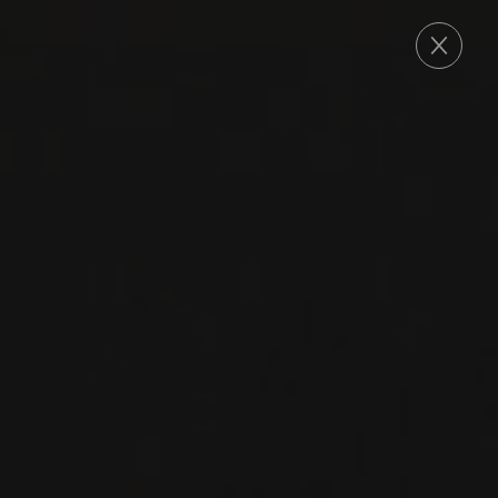
COMMANDE
2019
GAILLAC
GAILLAC ROUGE ‘LES
GRAVELS’
Domaine Rotier
DURAS
SYRAH
BRAUCOL
PRUNELART
CABERNET SAUVIGNON