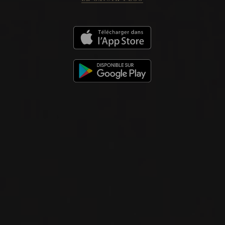
2016
GAILLAC
GAILLAC ‘RENAISSANCE’
Domaine Rotier
VIN ROUGE
Sud-Ouest, France
VOIR LA FICHE
Disponible à la SAQ
NOUVEAU
PRODUIT
2023
GAILLAC
GAILLAC BLANC ‘ESQUISSE’
Domaine Rotier