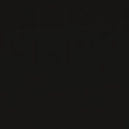
Le Domaine Rotier est l’archétype de ‘l’autre
face’ de la France du vin, celle réunissant la
foule de lieux ...
EN SAVOIR PLUS
LISTES DE VINS À TÉLÉCHARGER
IMPORTATIONS PRIVÉES – RESTAURATION
VINS DISPONIBLES À LA SAQ