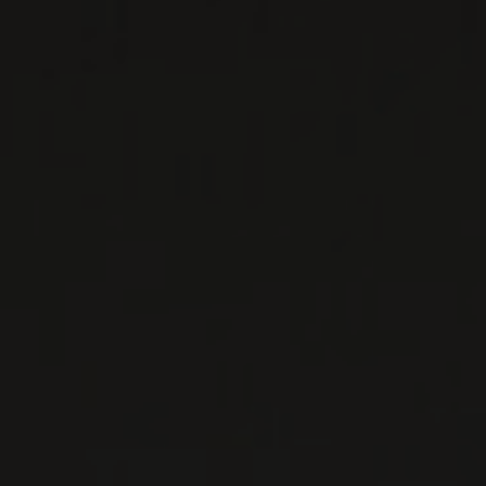
Le Domaine Rotier est l’archétype de ‘l’autre
face’ de la France du vin, celle réunissant la
foule de lieux ...
EN SAVOIR PLUS
LISTES DE VINS À TÉLÉCHARGER
IMPORTATIONS PRIVÉES – RESTAURATION
VINS DISPONIBLES À LA SAQ