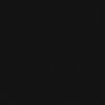
VIN BLANC
Sud-Ouest, France
VOIR LA FICHE
Disponible à la SAQ
2019
GAILLAC
GAILLAC ROUGE ‘LES GRAVELS’
Domaine Rotier
VIN ROUGE
Sud-Ouest, France