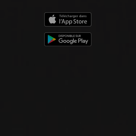
NOUVEAU
PRODUIT
2023
GAILLAC
GAILLAC BLANC ‘ESQUISSE’
Domaine Rotier
VIN BLANC
Sud-Ouest, France
VOIR LA FICHE
Disponible à la SAQ
2022
GAILLAC
GAILLAC BLANC ‘LES GRAVELS’
Domaine Rotier