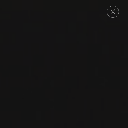
COMMANDE
2016
GAILLAC
GAILLAC
‘RENAISSANCE’
Domaine Rotier
SYRAH
DURAS
BRAUCOL