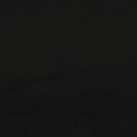
CONTACTEZ-NOUS
Le Maître de Chai
1643 rue Saint-Patrick
Montréal (Québec)
H3K 3G9
514 658 9866
Informations générales et administration
contact@maitredechai.ca
CONTACT ET ÉQUIPE
INFOLETTRES
Recevez périodiquement des offres de vins en importation
privée, informations sur les nouveaux arrivages et invitations à
nos événements spéciaux.