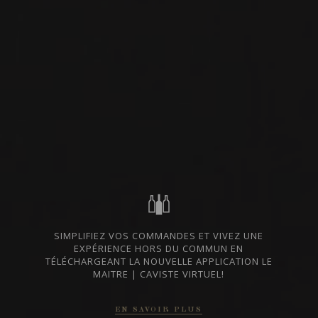
VIN ROUGE
SUD-OUEST, FRANCE
DISPONIBLE À LA SAQ
PARTAGER
CODE SAQ
10273803
24.55 $
ALLER AU SITE SAQ
FICHE TECHNIQUE
SIMPLIFIEZ VOS COMMANDES ET VIVEZ UNE
EXPÉRIENCE HORS DU COMMUN EN
En cas de divergence entre les prix indiqués sur notre site et ceux de la SAQ,
les prix de la SAQ prévalent.
TÉLÉCHARGEANT LA NOUVELLE APPLICATION LE
MAITRE | CAVISTE VIRTUEL!
DU MÊME PRODUCTEUR
EN SAVOIR PLUS