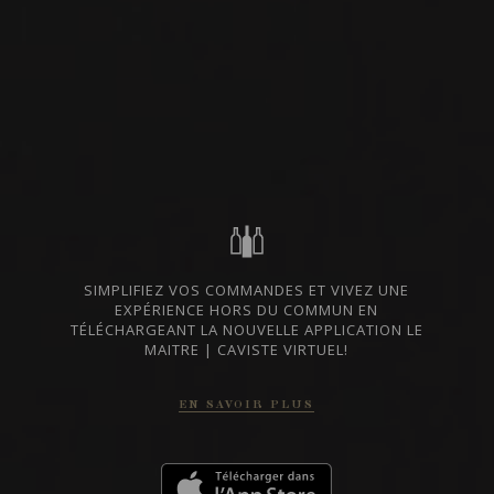
RHÔNE, FRANCE
IMPORTATION PRIVÉE
PARTAGER
COMMANDER CE VIN
FICHE TECHNIQUE
SIMPLIFIEZ VOS COMMANDES ET VIVEZ UNE
EXPÉRIENCE HORS DU COMMUN EN
TÉLÉCHARGEANT LA NOUVELLE APPLICATION LE
MAITRE | CAVISTE VIRTUEL!
DU MÊME PRODUCTEUR
EN SAVOIR PLUS
2022
CÔTES DU RHÔNE
CÔTES DU RHÔNE ‘LE PETIT
COQUET’