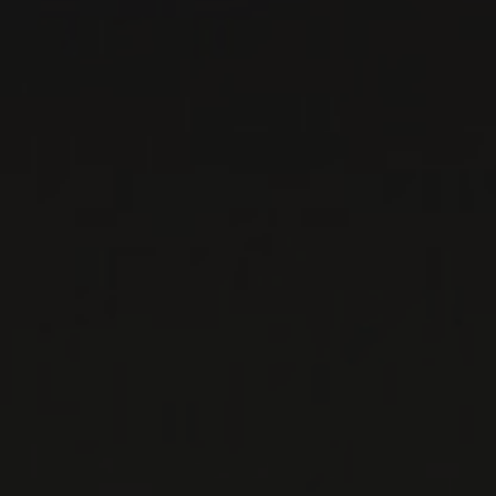
DOMAINE CHAUME-
ARNAUD
Rhône, France
Ce vaste domaine familial se situe à cheval sur
les vignobles de Saint-Maurice et de Vinsobres.
Dès 1997, date des dernières cultures
maraîchères ...
EN SAVOIR PLUS
LISTES DE VINS À TÉLÉCHARGER
IMPORTATIONS PRIVÉES – RESTAURATION
VINS DISPONIBLES À LA SAQ