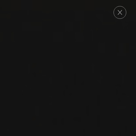
COMMANDE
2021
CÔTES DU RHÔNE
CÔTES DU RHÔNE
Domaine Chaume-Arnaud
GRENACHE
SYRAH
CINSAULT
VIN ROUGE