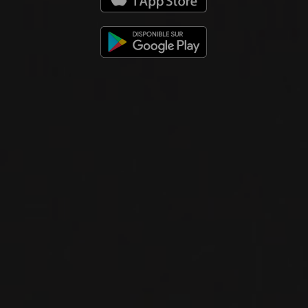
Domaine Chaume-Arnaud
VIN ROUGE
Rhône, France
VOIR LA FICHE
Importation privée
2020
VINSOBRES
VINSOBRES
Domaine Chaume-Arnaud
VIN ROUGE