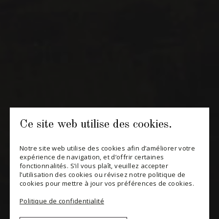
INFOLETTRES
Recevez périodiquement des offres de vins en importation
privée, informations sur les nouveaux arrivages et invitations à
nos événements spéciaux.
S'ABONNER
CONSULTER NOTRE BLOGUE
POLITIQUE DE CONFIDENTIALITÉ
Ce site web utilise des cookies.
MODIFIER VOTRE CONSENTEMENT
Notre site web utilise des cookies afin d’améliorer votre
expérience de navigation, et d’offrir certaines
fonctionnalités. S’il vous plaît, veuillez accepter
l’utilisation des cookies ou révisez notre politique de
cookies pour mettre à jour vos préférences de cookies.
Politique de confidentialité