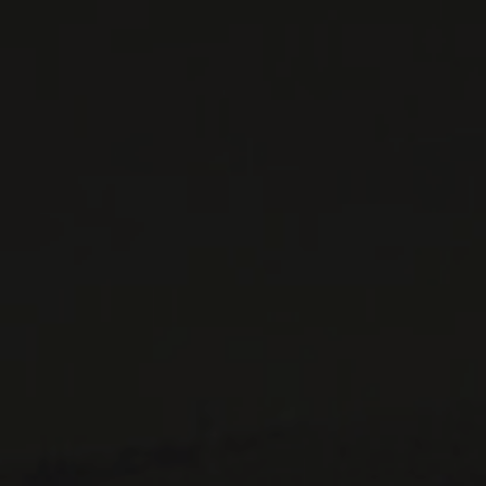
CONTACTEZ-NOUS
Le Maître de Chai
1643 rue Saint-Patrick
Montréal (Québec)
H3K 3G9
514 658 9866
Informations générales et administration
contact@maitredechai.ca
CONTACT ET ÉQUIPE