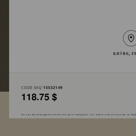
RHÔNE, F
CODE SAQ
15532149
118.75 $
En cas de divergence entre les prix indiqués sur notre site et ceux de la SAQ