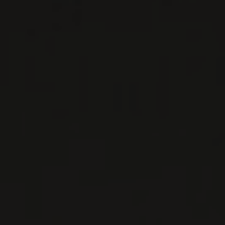
Champagne, France
VOIR LA FICHE
Disponible à la SAQ
PRODUCTEUR RELIÉ
EGLY-OURIET