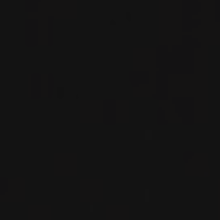
VIN
MOUSSEUX
Champagne, France
VOIR LA FICHE
Disponible à la SAQ
CHAMPAGNE
CHAMPAGNE BRUT ‘VIGNES DE
VRIGNY’
Egly-Ouriet
VIN
MOUSSEUX