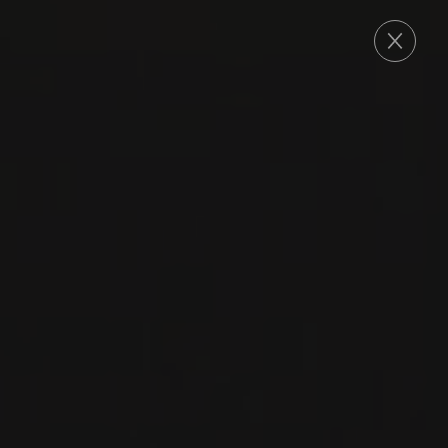
COMMANDE
2014
CHAMPAGNE
CHAMPAGNE GRAND
CRU MILLÉSIMÉ
Egly-Ouriet
PINOT NOIR
CHARDONNAY