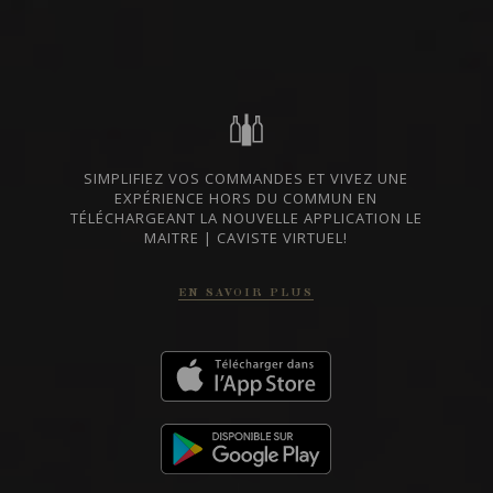
CHAMPAGNE 1ER CRU
CHAMPAGNE 1ER CRU ‘VIGNES
DE BISSEUIL’
Egly-Ouriet
SIMPLIFIEZ VOS COMMANDES ET VIVEZ UNE
VIN
EXPÉRIENCE HORS DU COMMUN EN
MOUSSEUX
TÉLÉCHARGEANT LA NOUVELLE APPLICATION LE
MAITRE | CAVISTE VIRTUEL!
Champagne, France
VOIR LA FICHE
Disponible à la SAQ
EN SAVOIR PLUS
CHAMPAGNE
CHAMPAGNE BRUT ‘TRADITION’
GRAND CRU
Egly-Ouriet