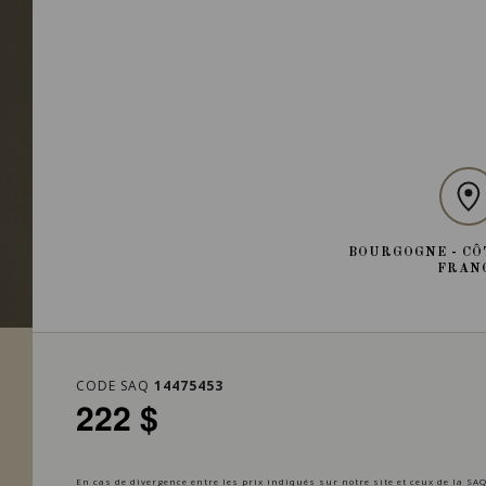
BOURGOGNE - CÔ
FRAN
CODE SAQ
14475453
222 $
En cas de divergence entre les prix indiqués sur notre site et ceux de la SAQ