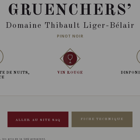
GRUENCHERS’
Domaine Thibault Liger-Bélair
PINOT NOIR
TE DE NUITS,
VIN ROUGE
DISPONI
CE
FICHE TECHNIQUE
ALLER AU SITE SAQ
, les prix de la SAQ prévalent.