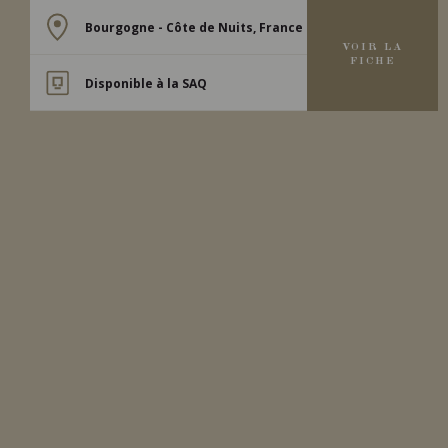
Bourgogne - Côte de Nuits, France
VOIR LA
FICHE
Disponible à la SAQ
2021
RICHEBOURG GRAND CRU
RICHEBOURG
Domaine Thibault Liger-Bélair
VIN ROUGE