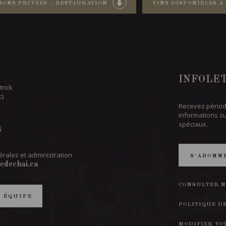
IONS PRIVÉES – RESTAURATION
VINS DISPONIBLES À 
INFOLE
trick
c)
Recevez périod
informations s
spéciaux.
6
rales et administration
S'ABONN
edechai.ca
CONSULTER N
T ÉQUIPE
POLITIQUE D
MODIFIER VO