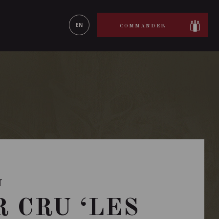
ON LE
EN SAVOIR PLUS
EN
COMMANDER
U
 CRU ‘LES