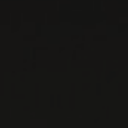
ABREU
Napa Valley, États-Unis
David Abreu a grandi à Napa. Sa famille y avait
de la vigne avant que la vallée de Napa
devienne celle que l'on conn ...
EN SAVOIR PLUS