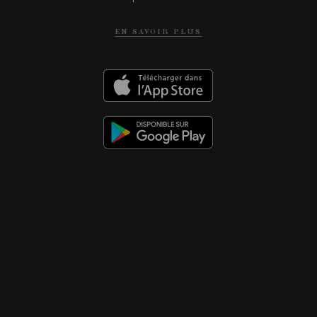
Abreu
EN SAVOIR PLUS
VIN ROUGE
Napa Valley, États-Unis
VOIR LA FICHE
Disponible à la SAQ
2014
NAPA VALLEY
MADRONA RANCH
Abreu
VIN ROUGE