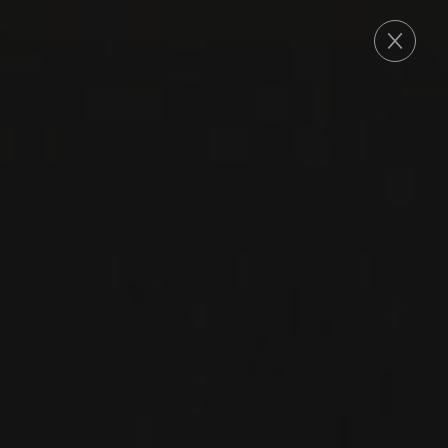
COMMANDE
2014
NAPA VALLEY
CAPPELLA
Abreu
CABERNET SAUVIGNON
CABERNET FRANC
MERLOT
PETIT VERDOT
VIN ROUGE