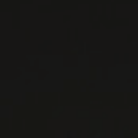
LISTES DE VINS À TÉLÉCHARGER
IMPORTATIONS PRIVÉES – RESTAURATION
VINS DISPONIBLES À LA SAQ
CONTACTEZ-NOUS
Le Maître de Chai
1643 rue Saint-Patrick
Montréal (Québec)
H3K 3G9
514 658 9866
Informations générales et administration