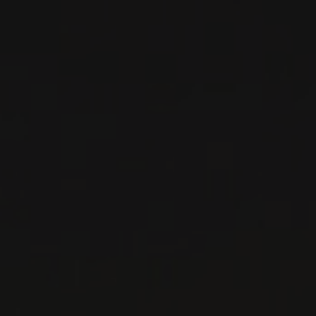
2014
NAPA VALLEY
THOREVILOS
Abreu
VIN ROUGE
Napa Valley, États-Unis
VOIR LA FICHE
Disponible à la SAQ
PRODUCTEUR RELIÉ