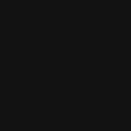
Napa Valley, États-Unis
VOIR LA FICHE
Disponible à la SAQ
2015
ST-HELENA
ROTHWELL HYDE
Abreu
VIN ROUGE
Napa Valley, États-Unis
VOIR LA FICHE
Disponible à la SAQ