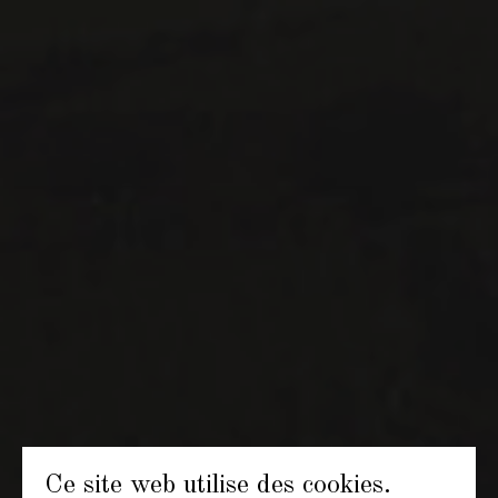
contact@maitredechai.ca
CONTACT ET ÉQUIPE
INFOLETTRES
Recevez périodiquement des offres de vins en importation
privée, informations sur les nouveaux arrivages et invitations à
nos événements spéciaux.
S'ABONNER
CONSULTER NOTRE BLOGUE
POLITIQUE DE CONFIDENTIALITÉ
MODIFIER VOTRE CONSENTEMENT
Ce site web utilise des cookies.