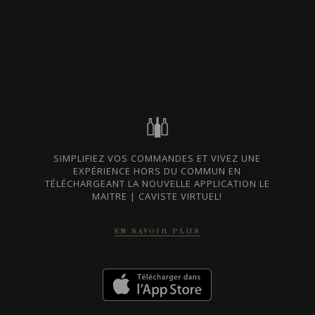
Gernot Heinrich
VIN ROUGE
Burgenland, Autriche
VOIR LA FICHE
Importation privée
SIMPLIFIEZ VOS COMMANDES ET VIVEZ UNE
EXPÉRIENCE HORS DU COMMUN EN
TÉLÉCHARGEANT LA NOUVELLE APPLICATION LE
MAITRE | CAVISTE VIRTUEL!
2019
BURGENLAND
BLAUFRÄNKISCH
EN SAVOIR PLUS
Gernot Heinrich
VIN ROUGE