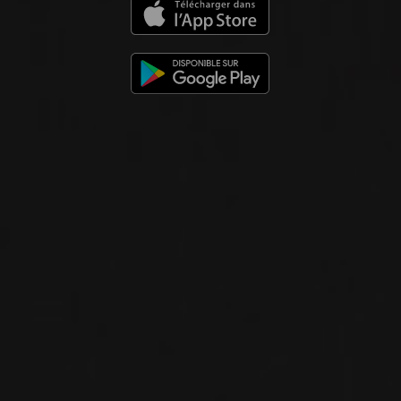
2019
DOCG BRUNELLO DI MONTALCINO
BRUNELLO DI MONTALCINO
‘RENNINA’
Pieve Santa Restituta
VIN ROUGE
Toscane, Italie
VOIR LA FICHE
Disponible à la SAQ
2020
DOCG BRUNELLO DI MONTALCINO
BRUNELLO DI MONTALCINO
‘SUGARILLE’
Pieve Santa Restituta