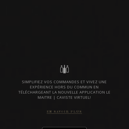
VIN ROUGE
TOSCANE, ITALIE
DISPONIBLE À LA SAQ
PARTAGER
CODE SAQ
15560326
138 $
ALLER AU SITE SAQ
SIMPLIFIEZ VOS COMMANDES ET VIVEZ UNE
EXPÉRIENCE HORS DU COMMUN EN
FICHE TECHNIQUE
TÉLÉCHARGEANT LA NOUVELLE APPLICATION LE
MAITRE | CAVISTE VIRTUEL!
En cas de divergence entre les prix indiqués sur notre site et ceux de la SAQ,
les prix de la SAQ prévalent.
EN SAVOIR PLUS
DU MÊME PRODUCTEUR