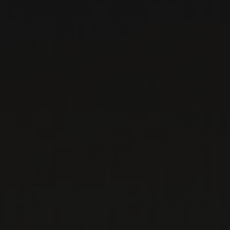
PIEVE SANTA
RESTITUTA
Toscane, Italie
En 1994, avec l’acquisition de Pieve Santa
Restituta, Angelo Gaja est sorti de son fief du
Piémont pour explorer la Toscane. En choisissa
...
EN SAVOIR PLUS
LISTES DE VINS À TÉLÉCHARGER