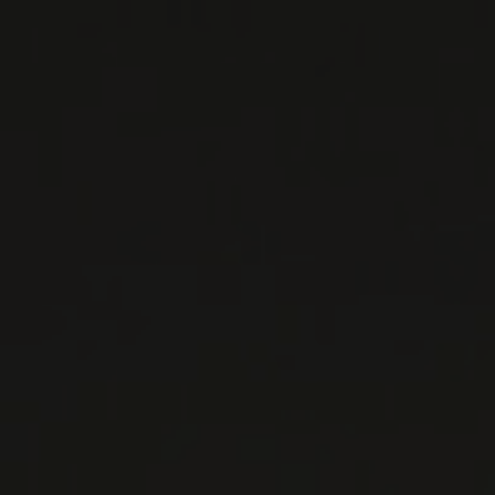
IMPORTATIONS PRIVÉES – RESTAURATION
VINS DISPONIBLES À LA SAQ
CONTACTEZ-NOUS
Le Maître de Chai
1643 rue Saint-Patrick
Montréal (Québec)
H3K 3G9
514 658 9866
Informations générales et administration
contact@maitredechai.ca