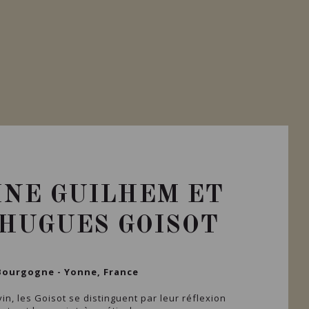
NE GUILHEM ET
HUGUES GOISOT
Bourgogne - Yonne, France
n, les Goisot se distinguent par leur réflexion