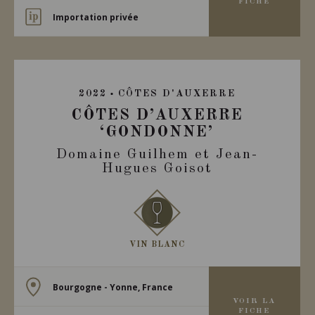
FICHE
Importation privée
2022
CÔTES D'AUXERRE
CÔTES D’AUXERRE
‘GONDONNE’
Domaine Guilhem et Jean-
Hugues Goisot
VIN BLANC
Bourgogne - Yonne, France
VOIR LA
FICHE