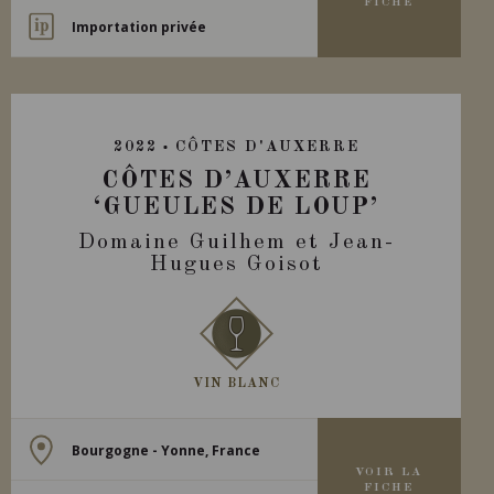
FICHE
Importation privée
2022
CÔTES D'AUXERRE
CÔTES D’AUXERRE
‘GUEULES DE LOUP’
Domaine Guilhem et Jean-
Hugues Goisot
VIN BLANC
Bourgogne - Yonne, France
VOIR LA
FICHE