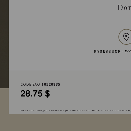
Dom
BOURGOGNE - YO
CODE SAQ
10520835
28.75 $
En cas de divergence entre les prix indiqués sur notre site et ceux de la SAQ