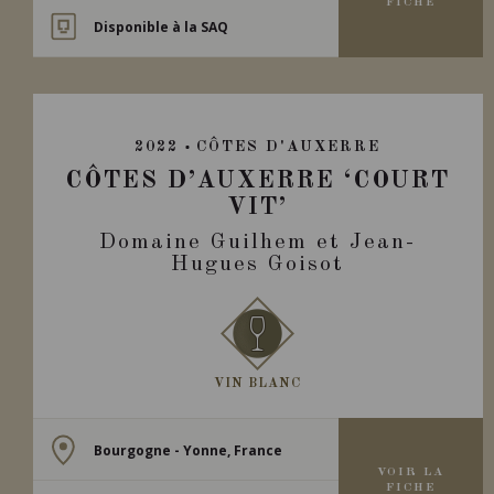
FICHE
Disponible à la SAQ
2022
CÔTES D'AUXERRE
CÔTES D’AUXERRE ‘COURT
VIT’
Domaine Guilhem et Jean-
Hugues Goisot
VIN BLANC
Bourgogne - Yonne, France
VOIR LA
FICHE