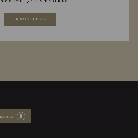
nte et leur agir très méticuleux. ...
EN SAVOIR PLUS
LA SAQ