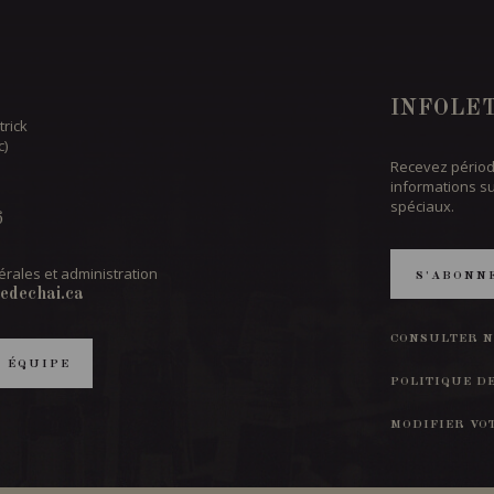
INFOLE
trick
c)
Recevez périod
informations s
spéciaux.
6
rales et administration
S'ABONN
edechai.ca
CONSULTER N
T ÉQUIPE
POLITIQUE D
MODIFIER VO