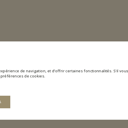
périence de navigation, et d’offrir certaines fonctionnalités. S’il vous 
s préférences de cookies.
R
web utilisable en activant des fonctions de base comme la navigation de page