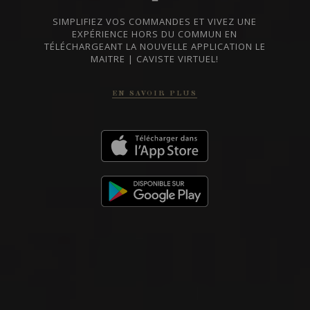
SIMPLIFIEZ VOS COMMANDES ET VIVEZ UNE
EXPÉRIENCE HORS DU COMMUN EN
TÉLÉCHARGEANT LA NOUVELLE APPLICATION LE
VIN BLANC
MAITRE | CAVISTE VIRTUEL!
Bourgogne - Côte de Beaune, France
EN SAVOIR PLUS
VOIR LA FICHE
Importation privée
2020
BOURGOGNE ALIGOTÉ
BOURGOGNE ALIGOTÉ
Domaine Pierre Morey
VIN BLANC