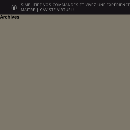
SIMPLIFIEZ VOS COMMANDES ET VIVEZ UNE EXPÉRIEN
MAITRE | CAVISTE VIRTUEL!
NOS MAÎTRES
LEURS VINS
Archives
Posts
navigation