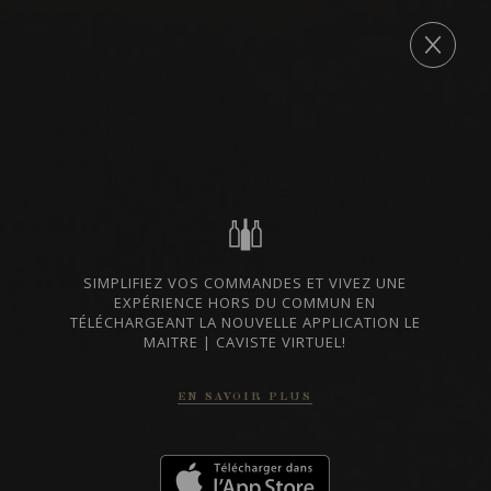
Post
navigation
COMMANDE
←
560, boulevard Sir Wilfrid-Laurier
280, boulevard St-Luc
→
LISTES DE VINS À TÉLÉCHARGER
IMPORTATIONS PRIVÉES – RESTAURATION
VINS DISPONIBLES À LA SAQ
SIMPLIFIEZ VOS COMMANDES ET VIVEZ UNE
EXPÉRIENCE HORS DU COMMUN EN
TÉLÉCHARGEANT LA NOUVELLE APPLICATION LE
MAITRE | CAVISTE VIRTUEL!
CONTACTEZ-NOUS
EN SAVOIR PLUS
Le Maître de Chai
1643 rue Saint-Patrick
Montréal (Québec)
H3K 3G9