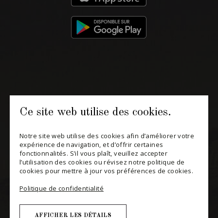
514 658 9866
Informations générales et administration
contact@maitredechai.ca
CONTACT ET ÉQUIPE
Ce site web utilise des cookies.
INFOLETTRES
Notre site web utilise des cookies afin d’améliorer votre
Recevez périodiquement des offres de vins en importation
expérience de navigation, et d’offrir certaines
privée, informations sur les nouveaux arrivages et invitations à
fonctionnalités. S’il vous plaît, veuillez accepter
nos événements spéciaux.
l’utilisation des cookies ou révisez notre politique de
cookies pour mettre à jour vos préférences de cookies.
S'ABONNER
Politique de confidentialité
CONSULTER NOTRE BLOGUE
AFFICHER LES DÉTAILS