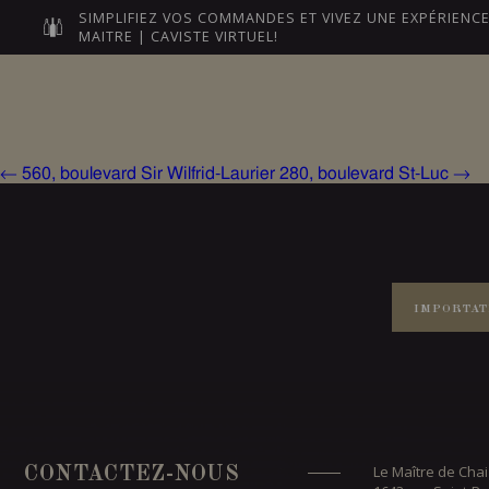
SIMPLIFIEZ VOS COMMANDES ET VIVEZ UNE EXPÉRIEN
MAITRE | CAVISTE VIRTUEL!
Post
navigation
NOS MAÎTRES
LEURS VI
←
560, boulevard Sir Wilfrid-Laurier
280, boulevard St-Luc
→
IMPORTAT
Le Maître de Chai
CONTACTEZ-NOUS