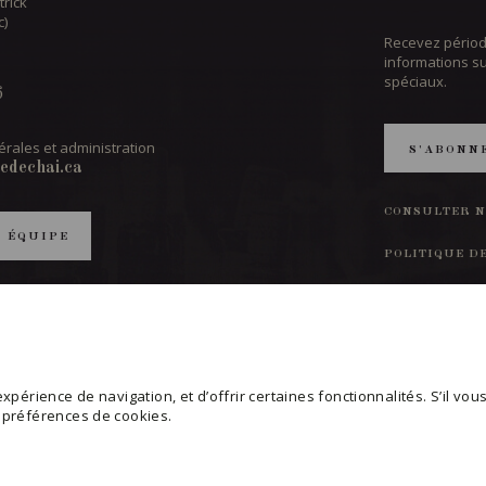
trick
c)
Recevez périod
informations s
spéciaux.
6
rales et administration
S'ABONN
edechai.ca
CONSULTER N
T ÉQUIPE
POLITIQUE D
MODIFIER VO
périence de navigation, et d’offrir certaines fonctionnalités. S’il vous 
s préférences de cookies.