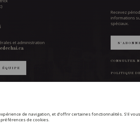
trick
c)
Recevez périod
informations s
spéciaux.
6
rales et administration
S'ABONN
edechai.ca
CONSULTER N
T ÉQUIPE
POLITIQUE D
MODIFIER VO
périence de navigation, et d’offrir certaines fonctionnalités. S’il vous 
s préférences de cookies.