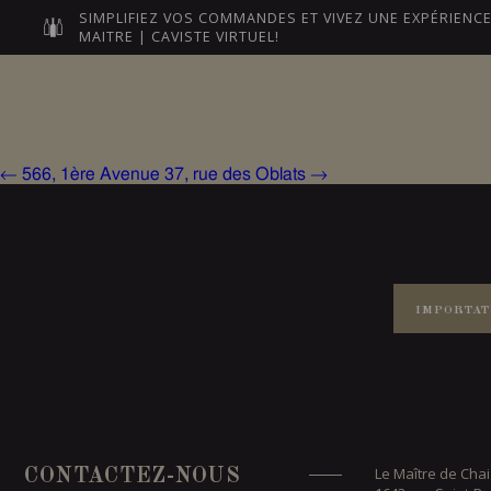
SIMPLIFIEZ VOS COMMANDES ET VIVEZ UNE EXPÉRIEN
MAITRE | CAVISTE VIRTUEL!
Post
navigation
NOS MAÎTRES
LEURS VI
←
566, 1ère Avenue
37, rue des Oblats
→
IMPORTAT
Le Maître de Chai
CONTACTEZ-NOUS