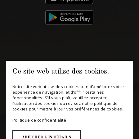
514 658 9866
Informations générales et administration
contact@maitredechai.ca
CONTACT ET ÉQUIPE
Ce site web utilise des cookies.
INFOLETTRES
Notre site web utilise des cookies afin d’améliorer votre
Recevez périodiquement des offres de vins en importation
expérience de navigation, et d’offrir certaines
privée, informations sur les nouveaux arrivages et invitations à
fonctionnalités. S’il vous plaît, veuillez accepter
nos événements spéciaux.
l’utilisation des cookies ou révisez notre politique de
cookies pour mettre à jour vos préférences de cookies.
S'ABONNER
Politique de confidentialité
CONSULTER NOTRE BLOGUE
AFFICHER LES DÉTAILS