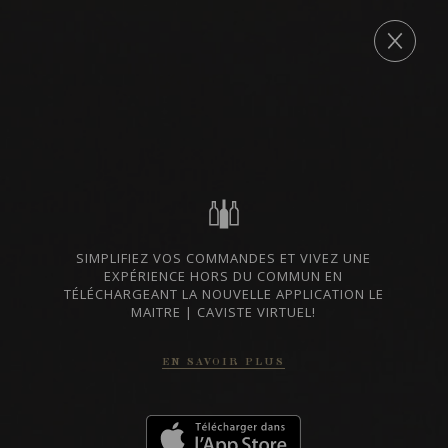
Post
navigation
COMMANDE
←
501, avenue Champlain
8300, boulevard Taschereau
→
LISTES DE VINS À TÉLÉCHARGER
IMPORTATIONS PRIVÉES – RESTAURATION
VINS DISPONIBLES À LA SAQ
SIMPLIFIEZ VOS COMMANDES ET VIVEZ UNE
EXPÉRIENCE HORS DU COMMUN EN
TÉLÉCHARGEANT LA NOUVELLE APPLICATION LE
MAITRE | CAVISTE VIRTUEL!
CONTACTEZ-NOUS
EN SAVOIR PLUS
Le Maître de Chai
1643 rue Saint-Patrick
Montréal (Québec)
H3K 3G9