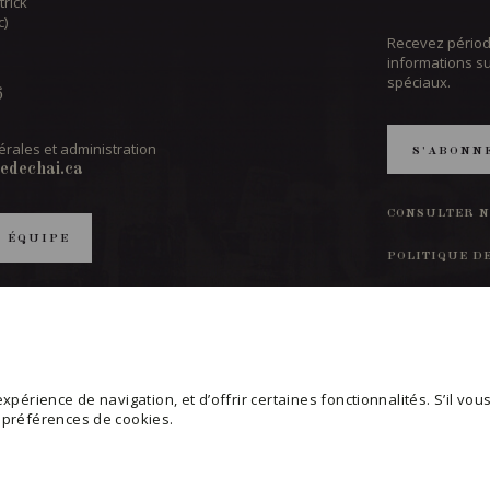
trick
c)
Recevez périod
informations s
spéciaux.
6
rales et administration
S'ABONN
edechai.ca
CONSULTER N
T ÉQUIPE
POLITIQUE D
MODIFIER VO
périence de navigation, et d’offrir certaines fonctionnalités. S’il vous 
s préférences de cookies.