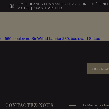
SIMPLIFIEZ VOS COMMANDES ET VIVEZ UNE EXPÉRIEN
MAITRE | CAVISTE VIRTUEL!
Post
navigation
NOS MAÎTRES
LEURS VI
←
560, boulevard Sir Wilfrid-Laurier
280, boulevard St-Luc
→
IMPORTAT
Le Maître de Chai
CONTACTEZ-NOUS