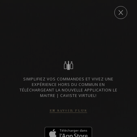
Post
navigation
COMMANDE
55, Mont-Royal Ouest
→
LISTES DE VINS À TÉLÉCHARGER
IMPORTATIONS PRIVÉES – RESTAURATION
VINS DISPONIBLES À LA SAQ
SIMPLIFIEZ VOS COMMANDES ET VIVEZ UNE
EXPÉRIENCE HORS DU COMMUN EN
TÉLÉCHARGEANT LA NOUVELLE APPLICATION LE
MAITRE | CAVISTE VIRTUEL!
CONTACTEZ-NOUS
EN SAVOIR PLUS
Le Maître de Chai
1643 rue Saint-Patrick
Montréal (Québec)
H3K 3G9