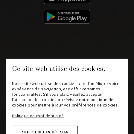
514 658 9866
Informations générales et administration
contact@maitredechai.ca
CONTACT ET ÉQUIPE
Ce site web utilise des cookies.
INFOLETTRES
Notre site web utilise des cookies afin d’améliorer votre
Recevez périodiquement des offres de vins en importation
expérience de navigation, et d’offrir certaines
privée, informations sur les nouveaux arrivages et invitations à
fonctionnalités. S’il vous plaît, veuillez accepter
nos événements spéciaux.
l’utilisation des cookies ou révisez notre politique de
cookies pour mettre à jour vos préférences de cookies.
S'ABONNER
Politique de confidentialité
CONSULTER NOTRE BLOGUE
AFFICHER LES DÉTAILS