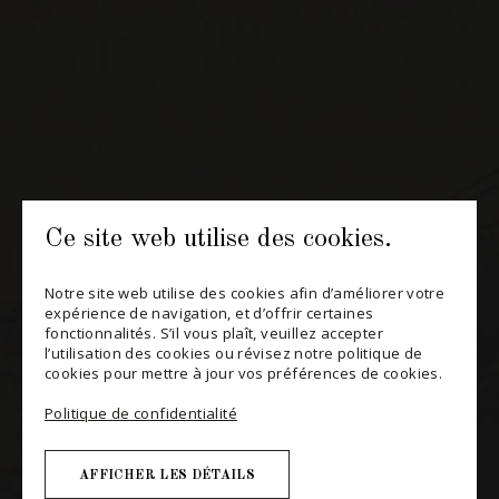
514 658 9866
Informations générales et administration
contact@maitredechai.ca
CONTACT ET ÉQUIPE
Ce site web utilise des cookies.
INFOLETTRES
Notre site web utilise des cookies afin d’améliorer votre
Recevez périodiquement des offres de vins en importation
expérience de navigation, et d’offrir certaines
privée, informations sur les nouveaux arrivages et invitations à
fonctionnalités. S’il vous plaît, veuillez accepter
nos événements spéciaux.
l’utilisation des cookies ou révisez notre politique de
cookies pour mettre à jour vos préférences de cookies.
S'ABONNER
Politique de confidentialité
CONSULTER NOTRE BLOGUE
AFFICHER LES DÉTAILS
POLITIQUE DE CONFIDENTIALITÉ