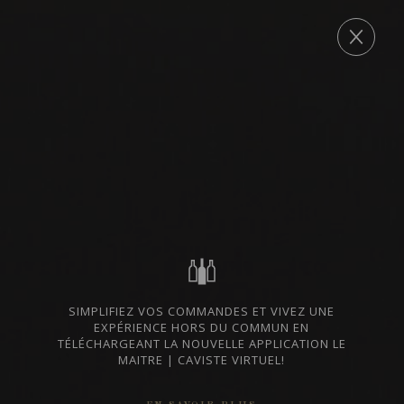
Archives
Tout a commencé en 1974, lorsque João António Cerdeira a planté une
COMMANDE
petite parcelle de raisins Alvarinho sur son terrain. Cette parcelle
s’appelait « Soalheiro », ce qui signifie « ensoleillé », en référence à son
exposition au soleil journalière. Quelques années plus tard, João
António transforme sa passion en une petite production familiale
indépendante et lance officiellement l’opération qui allait devenir le
domaine Soalheiro que nous connaissons aujourd’hui : la première
marque d’Alvarinho à Melgaço.
Aujourd’hui, c’est la troisième génération qui porte le flambeau ; Maria
João et António Luís, accompagné du savoir-faire innovateur de mère
Maria Palmira Cerdeira. António Luís est diplômé en œnologie et a
acquis une connaissance approfondie du cépage Alvarinho, tandis que
Maria João, vétérinaire de profession, a introduit dans les dernières
années avec succès l’agriculture biologique dans le vignoble. Grâce à
SIMPLIFIEZ VOS COMMANDES ET VIVEZ UNE
EXPÉRIENCE HORS DU COMMUN EN
leur détermination et le travail acharné de leur équipe, leur
TÉLÉCHARGEANT LA NOUVELLE APPLICATION LE
engagement envers un produit de qualité, un peu de créativité et un
MAITRE | CAVISTE VIRTUEL!
respect pour tout ce qui les entoure, ils ont réussi à faire des vins qui
reflètent leur passion et l’expertise du domaine familial.