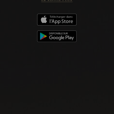
EN SAVOIR PLUS
LISTES DE VINS À TÉLÉCHARGER
IMPORTATIONS PRIVÉES – RESTAURATION
VINS DISPONIBLES À LA SAQ
CONTACTEZ-NOUS
Le Maître de Chai
1643 rue Saint-Patrick
Montréal (Québec)
H3K 3G9