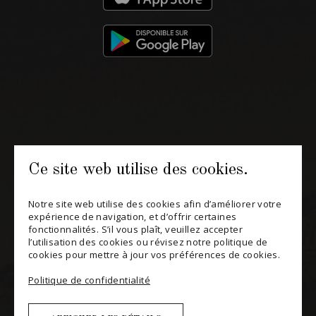
H3K 3G9
514 658 9866
Informations générales et administration
contact@maitredechai.ca
CONTACT ET ÉQUIPE
Ce site web utilise des cookies.
INFOLETTRES
Notre site web utilise des cookies afin d’améliorer votre
Recevez périodiquement des offres de vins en importation
expérience de navigation, et d’offrir certaines
privée, informations sur les nouveaux arrivages et invitations à
fonctionnalités. S’il vous plaît, veuillez accepter
nos événements spéciaux.
l’utilisation des cookies ou révisez notre politique de
cookies pour mettre à jour vos préférences de cookies.
S'ABONNER
Politique de confidentialité
CONSULTER NOTRE BLOGUE