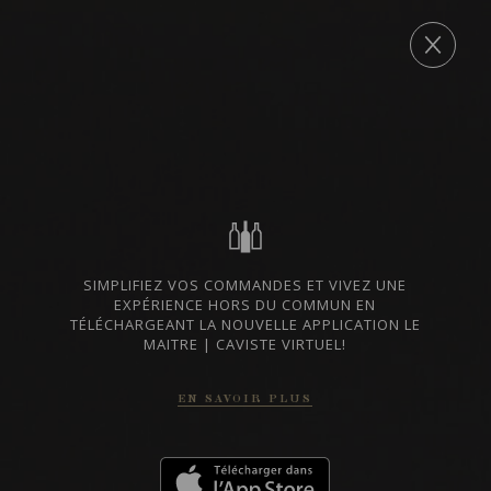
Nothing Found
It seems we can’t find what you’re looking for. Perhaps
COMMANDE
searching can help.
Rechercher :
LISTES DE VINS À TÉLÉCHARGER
IMPORTATIONS PRIVÉES – RESTAURATION
VINS DISPONIBLES À LA SAQ
SIMPLIFIEZ VOS COMMANDES ET VIVEZ UNE
EXPÉRIENCE HORS DU COMMUN EN
TÉLÉCHARGEANT LA NOUVELLE APPLICATION LE
MAITRE | CAVISTE VIRTUEL!
CONTACTEZ-NOUS
EN SAVOIR PLUS
Le Maître de Chai
1643 rue Saint-Patrick
Montréal (Québec)