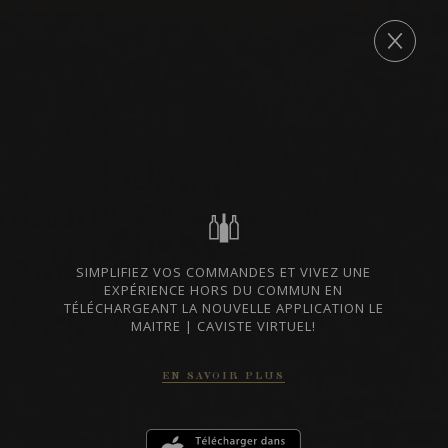
Archives
COMMANDE
LISTES DE VINS À TÉLÉCHARGER
IMPORTATIONS PRIVÉES – RESTAURATION
SIMPLIFIEZ VOS COMMANDES ET VIVEZ UNE
EXPÉRIENCE HORS DU COMMUN EN
VINS DISPONIBLES À LA SAQ
TÉLÉCHARGEANT LA NOUVELLE APPLICATION LE
MAITRE | CAVISTE VIRTUEL!
EN SAVOIR PLUS
CONTACTEZ-NOUS