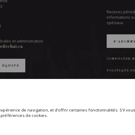
trick
c)
Recevez périod
informations s
spéciaux.
6
rales et administration
S'ABONN
edechai.ca
CONSULTER N
T ÉQUIPE
POLITIQUE D
MODIFIER VO
périence de navigation, et d’offrir certaines fonctionnalités. S’il vous 
s préférences de cookies.