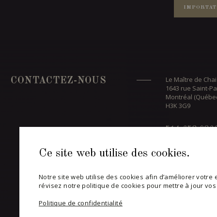
IMPORTAT
Le Maître de Chai
CONTACTEZ-NOUS
1643 rue Saint-Pa
Montréal (Québe
H3K 3G9
514 658 986
Ce site web utilise des cookies.
Informations géné
contact@maitr
Notre site web utilise des cookies afin d’améliorer votre ex
révisez notre politique de cookies pour mettre à jour vo
CONTACT E
Politique de confidentialité