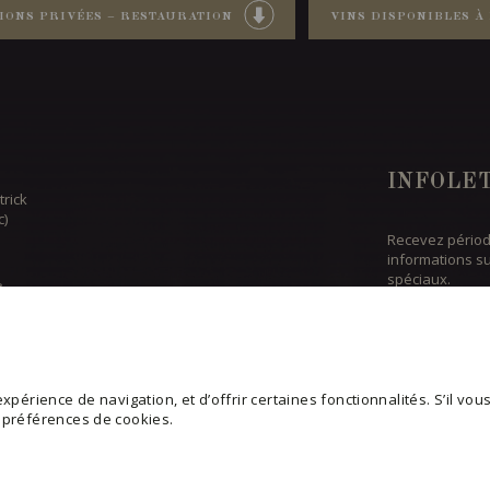
IONS PRIVÉES – RESTAURATION
VINS DISPONIBLES À 
INFOLE
trick
c)
Recevez périod
informations s
spéciaux.
6
rales et administration
S'ABONN
edechai.ca
périence de navigation, et d’offrir certaines fonctionnalités. S’il vous 
CONSULTER N
s préférences de cookies.
T ÉQUIPE
POLITIQUE D