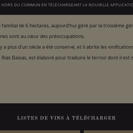
CE HORS DU COMMUN EN TÉLÉCHARGEANT LA NOUVELLE APPLICATI
amilial de 6 hectares, aujourd’hui géré par la troisième géné
nes sont au cœur des préoccupations.
NS
BLOGUE
NOTRE HISTOIRE
ONTARIO
 y a plus d’un siècle a été conservé, et il abrite les vinificati
as Baixas, est élaboré pour traduire le terroir dont il est is
LISTES DE VINS À TÉLÉCHARGER