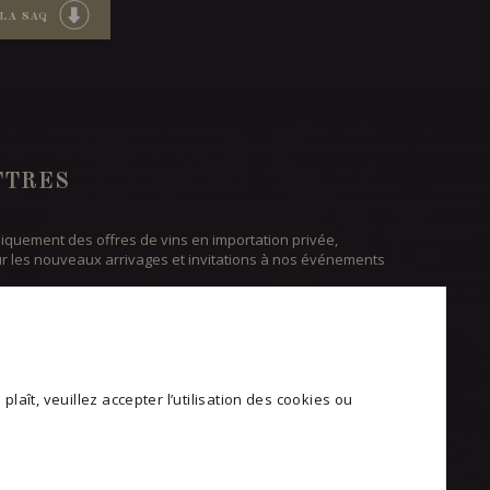
LA SAQ
TTRES
iquement des offres de vins en importation privée,
ur les nouveaux arrivages et invitations à nos événements
ER
plaît, veuillez accepter l’utilisation des cookies ou
OTRE BLOGUE
E CONFIDENTIALITÉ