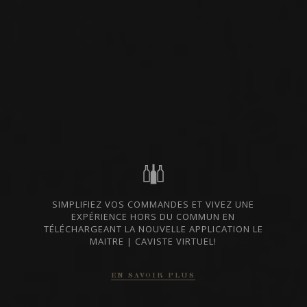
VINOS VALTUILLE
Castille-et-León
SIMPLIFIEZ VOS COMMANDES ET VIVEZ UNE
EXPÉRIENCE HORS DU COMMUN EN
TÉLÉCHARGEANT LA NOUVELLE APPLICATION LE
SITE WEB
MAITRE | CAVISTE VIRTUEL!
EN SAVOIR PLUS
PHOTOS