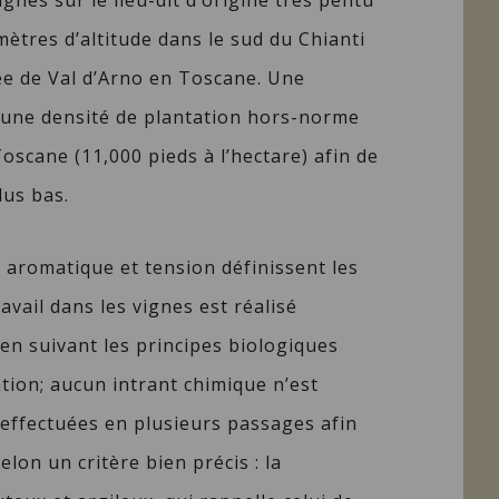
gnes sur le lieu-dit d’origine très pentu
mètres d’altitude dans le sud du Chianti
ée de Val d’Arno en Toscane. Une
d’une densité de plantation hors-norme
oscane (11,000 pieds à l’hectare) afin de
lus bas.
é aromatique et tension définissent les
ravail dans les vignes est réalisé
n suivant les principes biologiques
tion; aucun intrant chimique n’est
 effectuées en plusieurs passages afin
elon un critère bien précis : la