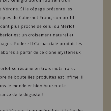
 Dr. Remigio Bordini au sein d’un
 Vérone. Si le cépage présente les
iques du Cabernet Franc, son profil
ant plus proche de celui du Merlot,
berlot est un croisement naturel et
ages. Podere Il Carnasciale produit les
aborés à partir de ce clone mystérieux.
berlot se résume en trois mots: rare,
e de bouteilles produites est infime, il
ans le monde et bien heureux le
hance de le déguster!
entifié pour la première fois à la fin des