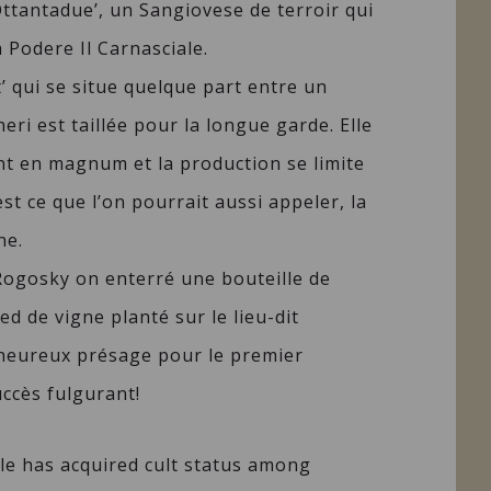
Ottantadue’, un Sangiovese de terroir qui
 Podere Il Carnasciale.
’ qui se situe quelque part entre un
ri est taillée pour la longue garde. Elle
t en magnum et la production se limite
st ce que l’on pourrait aussi appeler, la
ne.
s Rogosky on enterré une bouteille de
ed de vigne planté sur le lieu-dit
l heureux présage pour le premier
uccès fulgurant!
ale has acquired cult status among