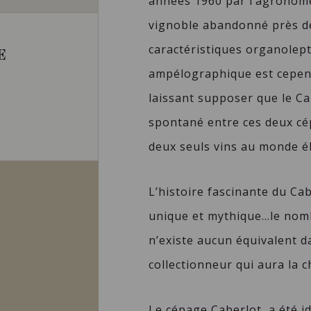
années 1960 par l’agronome
vignoble abandonné près de
caractéristiques organolept
E
ampélographique est cepend
laissant supposer que le Ca
spontané entre ces deux cép
deux seuls vins au monde él
L’histoire fascinante du Ca
unique et mythique…le nombr
n’existe aucun équivalent d
collectionneur qui aura la c
Le cépage Caberlot, a été id