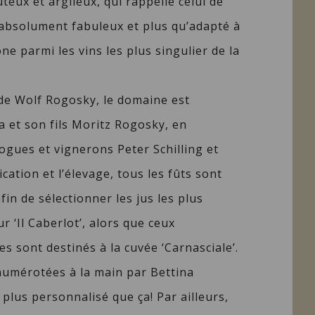
uteux et argileux, qui rappelle celui de
 absolument fabuleux et plus qu’adapté à
ône parmi les vins les plus singulier de la
on de Wolf Rogosky, le domaine est
a et son fils Moritz Rogosky, en
ogues et vignerons Peter Schilling et
ication et l’élevage, tous les fûts sont
in de sélectionner les jus les plus
 ‘Il Caberlot’, alors que ceux
s sont destinés à la cuvée ‘Carnasciale’.
numérotées à la main par Bettina
 plus personnalisé que ça! Par ailleurs,